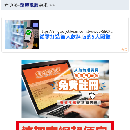
看更多-
塑膠橡膠
需求 >>
https://zhigou.jetbean.com.tw/web/SEC?
postId=1323136
從零打造無人飲料店的5大關鍵