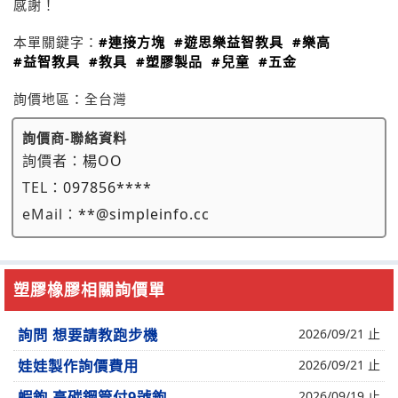
感謝！
本單關鍵字：
#連接方塊
#遊思樂益智教具
#樂高
#益智教具
#教具
#塑膠製品
#兒童
#五金
詢價地區：
全台灣
詢價商-聯絡資料
詢價者：
楊OO
TEL：
097856****
eMail：
**@simpleinfo.cc
塑膠橡膠相關詢價單
詢問 想要請教跑步機
2026/09/21 止
娃娃製作詢價費用
2026/09/21 止
蝦鉤 高碳鋼管付9號鉤
2026/09/19 止