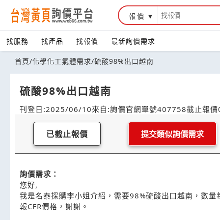
報價
找服務
找產品
找報價
最新詢價需求
首頁
/
化學化工氣體需求
/
硫酸98%出口越南
硫酸98%出口越南
刊登日:2025/06/10
來自:詢價官網
單號407758
截止報價0
已截止報價
提交類似詢價需求
詢價需求：
您好,
我是名泰採購李小姐介紹，需要98%硫酸出口越南，數量每兩
報CFR價格，謝謝。