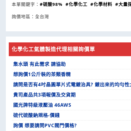
本單關鍵字：
#硫酸98%
#化學化工
#化學材料
#大量
詢價地區：
全台灣
化學化工氣體製造代理相關詢價單
集水頭 有此需求 請協助
想詢價1公斤裝的茶類香精
請問是否有4吋晶圓單片式電鍍治具? 鍍出來的均勻性
貴司產品共3項報價及交貨期
國光牌特級液壓油 46AWS
硫代硫酸鈉規格-價錢
詢價 想要請問PVC閥門價格?