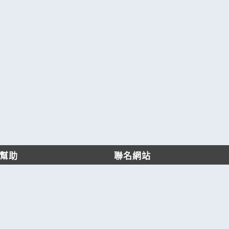
幫助
聯名網站
客服中心
六六工商服務網
服務條款/隱私權政策
六六工商詢價服務網
JB產品網