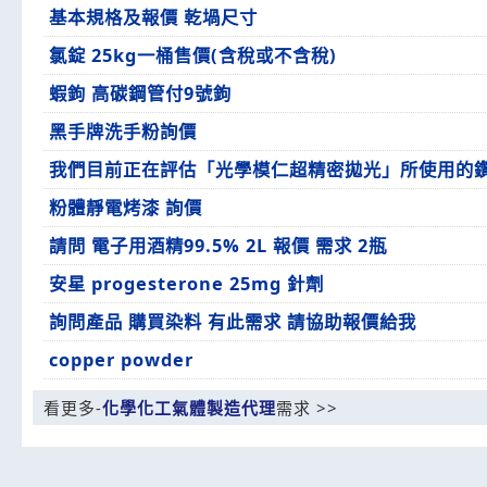
基本規格及報價 乾堝尺寸
氯錠 25kg一桶售價(含稅或不含稅)
蝦鉤 高碳鋼管付9號鉤
黑手牌洗手粉詢價
我們目前正在評估「光學模仁超精密拋光」所使用的
粉體靜電烤漆 詢價
請問 電子用酒精99.5% 2L 報價 需求 2瓶
安星 progesterone 25mg 針劑
詢問產品 購買染料 有此需求 請協助報價給我
copper powder
看更多-
化學化工氣體製造代理
需求 >>