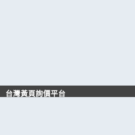
台灣黃頁詢價平台
https://www.web66.com.tw
六六電商股份有限公司(統編28697248)
際標資訊科技股份有限公司(統編70398496)