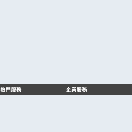
熱門服務
企業服務
找服務
付費服務
找產品
加入我們
產業資訊
管理中心