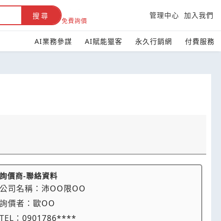
管理中心
加入我們
搜尋
免費詢價
AI業務參謀
AI賦能獵客
永久行銷網
付費服務
詢價商-聯絡資料
公司名稱：
沛OO限OO
詢價者：
歐OO
TEL：
0901786****