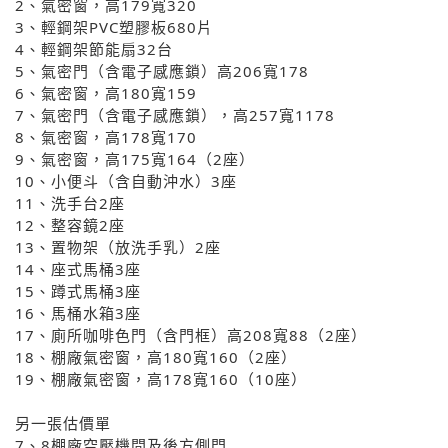
2、氣密窗，高179寬320
3、輕鋼架PVC塑膠板680片
4、輕鋼架節能扇32台
5、氣密門（含電子感應鎖）高206寬178
6、氣密窗，高180寬159
7、氣密門（含電子感應鎖），高257寬1178
8、氣密窗，高178寬170
9、氣密窗，高175寬164（2座）
10、小便斗（含自動沖水）3座
11、洗手台2座
12、整容鏡2座
13、置物架（放洗手乳）2座
14、座式馬桶3座
15、蹲式馬桶3座
16、馬桶水箱3座
17、廁所咖啡色門（含門框）高208寬88（2座）
18、棚廠氣密窗，高180寬160（2座）
19、棚廠氣密窗，高178寬160（10座）
另一張估價單
7、8棚廠空壓機間及後方側門