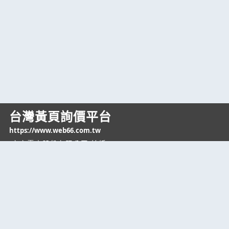
台灣黃頁詢價平台
https://www.web66.com.tw
六六電商股份有限公司(統編28697248)
際標資訊科技股份有限公司(統編70398496)
熱門服務
企業服務
幫助
找服務
付費服務
客服中心
找產品
加入我們
服務條款/隱私權
政策