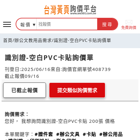
報價
搜尋
免費詢價
首頁
/
辦公文教用品需求
/
識別證-空白PVC卡貼詢價單
識別證-空白PVC卡貼詢價單
刊登日:2025/06/16
來自:詢價官網
單號408739
截止報價09/16
已截止報價
提交類似詢價需求
詢價需求：
您好， 我想詢問識別證-空白PVC卡貼 200張 價格
本單關鍵字：
#證件套
#辦公文具
#卡貼
#辦公用品