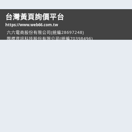
台灣黃頁詢價平台
https://www.web66.com.tw
六六電商股份有限公司(統編28697248)
際標資訊科技股份有限公司(統編70398496)
熱門服務
企業服務
幫助
找服務
付費服務
客服中心
找產品
加入我們
服務條款/隱私權
政策
產業資訊
管理中心
要報價
要詢價
聯名網站
六六工商服務網
六六工商詢價服務網