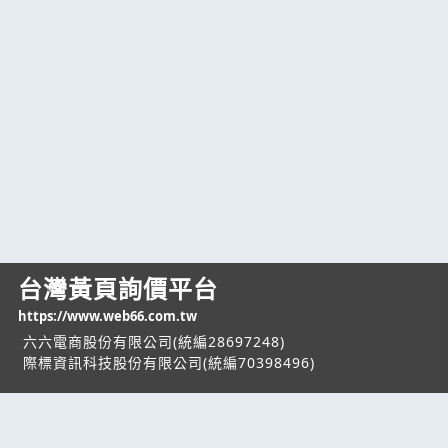
台灣黃頁詢價平台
https://www.web66.com.tw
六六電商股份有限公司(統編28697248)
際標資訊科技股份有限公司(統編70398496)
熱門服務
企業服務
幫助
找服務
付費服務
客服中心