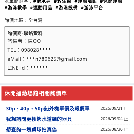
本單關鍵字：
#滑水道
#救生圈
#運動場館
#休閒運動
#游泳教學
#運動用品
#游泳設備
#游泳平台
詢價地區：
全台灣
詢價商-聯絡資料
詢價者：
陳OO
TEL：
098028****
eMail：
***n780625@gmail.com
LINE id：
******
休閒運動場館相關詢價單
30p、40p、50p船外機單價及報價單
2026/09/21 止
我想詢問更換綁水道繩的器具
2026/09/04 止
想查詢一塊桌球拍真偽
2026/08/30 止