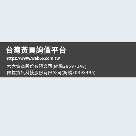
台灣黃頁詢價平台
https://www.web66.com.tw
六六電商股份有限公司(統編28697248)
際標資訊科技股份有限公司(統編70398496)
熱門服務
企業服務
幫助
找服務
付費服務
客服中心
找產品
加入我們
服務條款/隱私權
政策
產業資訊
管理中心
要報價