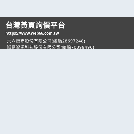
台灣黃頁詢價平台
https://www.web66.com.tw
六六電商股份有限公司(統編28697248)
際標資訊科技股份有限公司(統編70398496)
熱門服務
企業服務
幫助
找服務
付費服務
客服中心
找產品
加入我們
服務條款/隱私權
政策
產業資訊
管理中心
要報價
要詢價
聯名網站