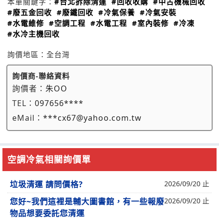
本單關鍵字：
#台北拆除清運
#回收收購
#中古機械回收
#廢五金回收
#廢鐵回收
#冷氣保養
#冷氣安裝
#水電維修
#空調工程
#水電工程
#室內裝修
#冷凍
#水冷主機回收
詢價地區：
全台灣
詢價商-聯絡資料
詢價者：
朱OO
TEL：
097656****
eMail：
***cx67@yahoo.com.tw
空調冷氣相關詢價單
垃圾清運 請問價格?
2026/09/20 止
您好~我們這裡是輔大圖書館，有一些報廢
2026/09/20 止
物品想要委託您清運