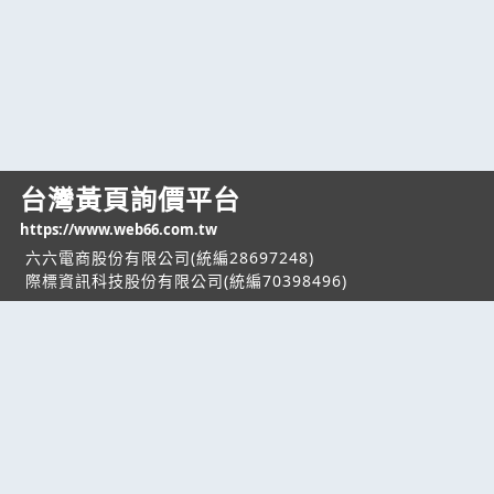
台灣黃頁詢價平台
https://www.web66.com.tw
六六電商股份有限公司(統編28697248)
際標資訊科技股份有限公司(統編70398496)
熱門服務
企業服務
幫助
找服務
付費服務
客服中心
找產品
加入我們
服務條款/隱私權
政策
產業資訊
管理中心
要報價