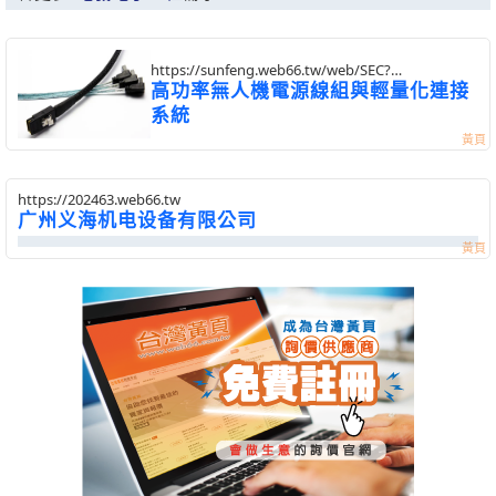
https://sunfeng.web66.tw/web/SEC?
postId=1357265
高功率無人機電源線組與輕量化連接
系統
https://202463.web66.tw
广州义海机电设备有限公司