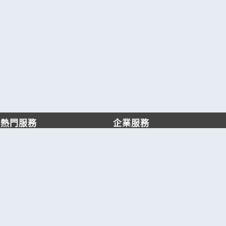
熱門服務
企業服務
找服務
付費服務
找產品
加入我們
產業資訊
管理中心
要報價
要詢價