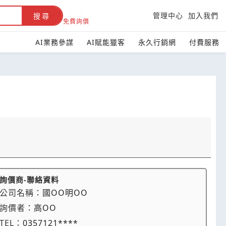
管理中心
加入我們
搜尋
免費詢價
AI業務參謀
AI賦能獵客
永久行銷網
付費服務
詢價商-聯絡資料
公司名稱：
國OO明OO
詢價者：
高OO
TEL：
0357121****