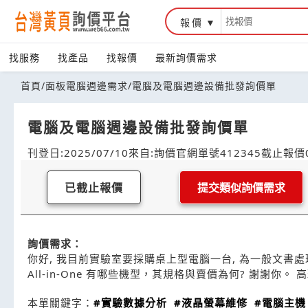
報價
找服務
找產品
找報價
最新詢價需求
首頁
/
面板電腦週邊需求
/
電腦及電腦週邊設備批發詢價單
電腦及電腦週邊設備批發詢價單
刊登日:2025/07/10
來自:詢價官網
單號412345
截止報價0
已截止報價
提交類似詢價需求
詢價需求：
你好, 我目前實驗室要採購桌上型電腦一台, 為一般文書處
All-in-One 有哪些機型，其規格與賣價為何? 謝謝你。 
本單關鍵字：
#實驗數據分析
#液晶螢幕維修
#電腦主機