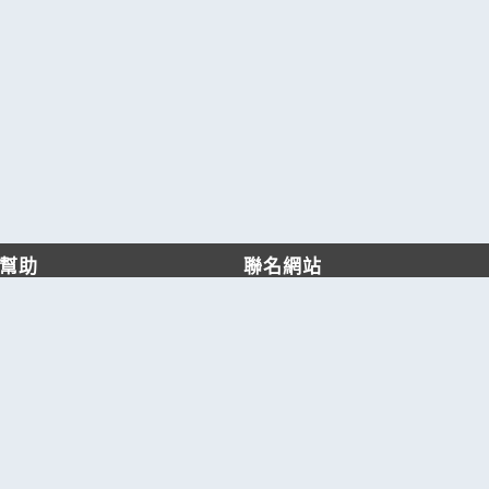
幫助
聯名網站
客服中心
六六工商服務網
服務條款/隱私權政策
六六工商詢價服務網
JB產品網
六六黃頁
台灣黃頁｜求報價