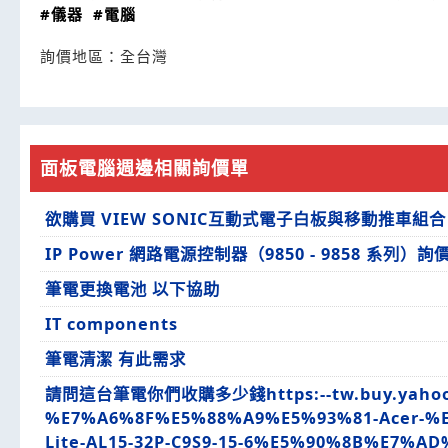
#儀器
#電腦
詢價地區：
全台灣
面板電腦週邊相關詢價單
欲購買 VIEW SONIC互動式電子白板與移動推車組合
IP Power 網路電源控制器（9850 - 9858 系列）詢
筆電更換電池 以下協助
IT components
筆電清潔 有此需求
請問這台筆電你們收購多少錢https:--tw.buy.yahoo.
%E7%A6%8F%E5%88%A9%E5%93%81-Acer-%E
Lite-AL15-32P-C9S9-15-6%E5%90%8B%E7%A