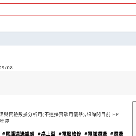
9/08
理與實驗數據分析用(不連接實驗用儀器),想詢問目前 HP
高雅婷
#電腦週邊設備
#桌上型
#電腦維修
#電腦週邊
#週邊