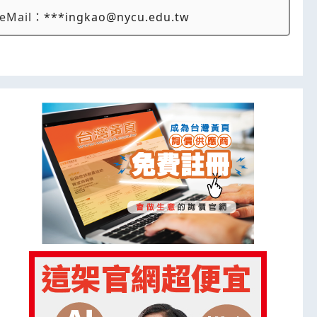
eMail：
***ingkao@nycu.edu.tw