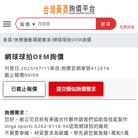
報價
搜尋
免費詢價
首頁
/
休閒運動場館需求
/
網球球拍OEM詢價
網球球拍OEM詢價
刊登日:2025/07/11
來自:詢價官網
單號412674
截止報價09/09
已截止報價
提交類似詢價需求
詢價需求：
您好，敝公司目前有美國合作夥伴請我們協助尋找能製作
stiga sports 6202-0116-XX這款網球拍的廠商
不需要穿線，材質要求為碳纖，想先請您幫我報1萬和5萬