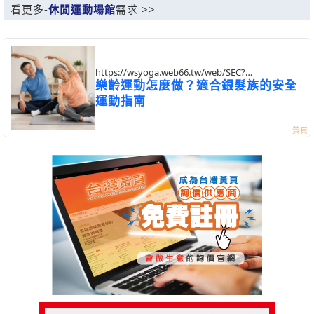
看更多-
休閒運動場館
需求 >>
https://wsyoga.web66.tw/web/SEC?
postId=1357204
樂齡運動怎麼做？適合銀髮族的安全
運動指南