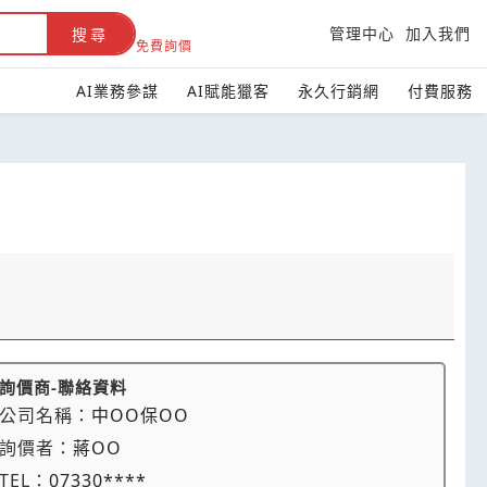
管理中心
加入我們
搜尋
免費詢價
AI業務參謀
AI賦能獵客
永久行銷網
付費服務
詢價商-聯絡資料
公司名稱：
中OO保OO
詢價者：
蔣OO
TEL：
07330****