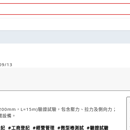
9/13
00mm，L=15m)驗證試驗，包含壓力、拉力及側向力；
關設備。
登記
#工商登記
#經營管理
#微型樁測試
#驗證試驗