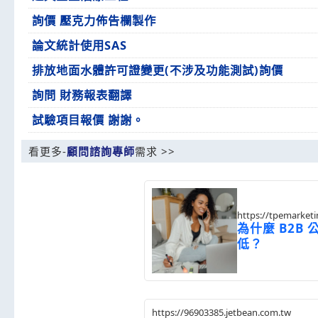
詢價 壓克力佈告欄製作
論文統計使用SAS
排放地面水體許可證變更(不涉及功能測試)詢價
詢問 財務報表翻譯
試驗項目報價 謝謝。
看更多-
顧問諮詢專師
需求 >>
https://tpemarket
postId=1353866
為什麼 B2B
低？
https://96903385.jetbean.com.tw