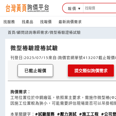
報價
找服務
找產品
找報價
最新詢價需求
首頁
/
顧問諮詢專師需求
/
微型樁驗證樁試驗
微型樁驗證樁試驗
刊登日:2025/07/15
來自:詢價官網
單號413207
截止報價0
已截止報價
提交類似詢價需求
詢價需求：
工地位置位於中鋼廠區，依照業主要求，需施作微型樁(Φ2
因施工位置較為狹小，可能需要評估現場是否可以吊掛相
本單關鍵字：
#試驗服務
#壓力測試
#施工工程
#公司