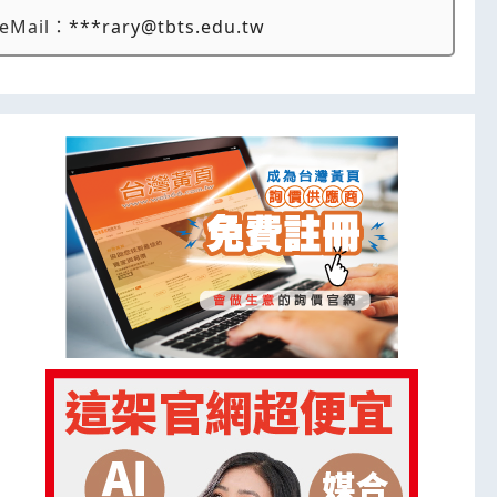
eMail：
***rary@tbts.edu.tw