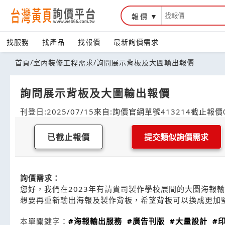
報價
找服務
找產品
找報價
最新詢價需求
首頁
/
室內裝修工程需求
/
詢問展示背板及大圖輸出報價
詢問展示背板及大圖輸出報價
刊登日:2025/07/15
來自:詢價官網
單號413214
截止報價0
已截止報價
提交類似詢價需求
詢價需求：
您好，我們在2023年有請貴司製作學校展間的大圖海報
想要再重新輸出海報及製作背板，希望背板可以換成更加
本單關鍵字：
#海報輸出服務
#廣告刊版
#大量設計
#