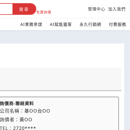
管理中心
加入我們
搜尋
免費詢價
AI業務參謀
AI賦能獵客
永久行銷網
付費服務
詢價商-聯絡資料
公司名稱：
基OO台OO
詢價者：
黃OO
TEL：
2720****