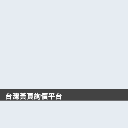
台灣黃頁詢價平台
https://www.web66.com.tw
六六電商股份有限公司(統編28697248)
際標資訊科技股份有限公司(統編70398496)