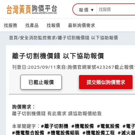
報價
找服務
找產品
找報價
最新詢價需求
首頁
/
安全消防監控需求
/
離子切割機價錢 以下協助報價
離子切割機價錢 以下協助報價
刊登日:2025/09/11
來自:詢價官網
單號423267
截止報價1
已截止報價
提交類似詢價需求
詢價需求：
離子切割機價錢 有此需求 請協助報價給我
本單關鍵字：
#離子切割機
#機電設備
#電氣設備
#電
#機電整合設備
#機電設備組裝
#機電設備工程
#滅火