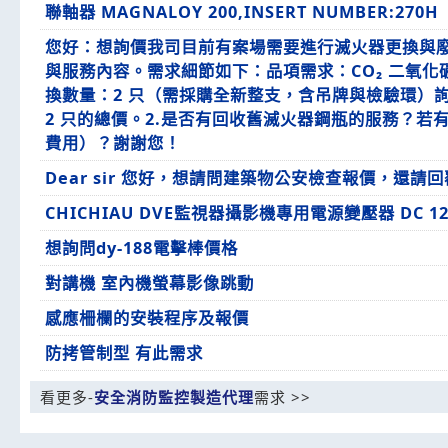
聯軸器 MAGNALOY 200,INSERT NUMBER:270H
您好：想詢價我司目前有案場需要進行滅火器更換與
與服務內容。需求細節如下：品項需求：CO₂ 二氧化碳滅
換數量：2 只（需採購全新整支，含吊牌與檢驗環）詢
2 只的總價。2.是否有回收舊滅火器鋼瓶的服務？若
費用）？謝謝您！
Dear sir 您好，想請問建築物公安檢查報價，還請
CHICHIAU DVE監視器攝影機專用電源變壓器 DC 12
想詢問dy-188電擊棒價格
對講機 室內機螢幕影像跳動
感應柵欄的安裝程序及報價
防拷管制型 有此需求
看更多-
安全消防監控製造代理
需求 >>