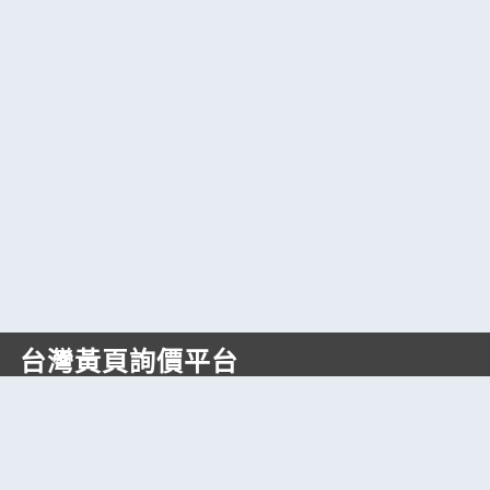
台灣黃頁詢價平台
https://www.web66.com.tw
六六電商股份有限公司(統編28697248)
際標資訊科技股份有限公司(統編70398496)