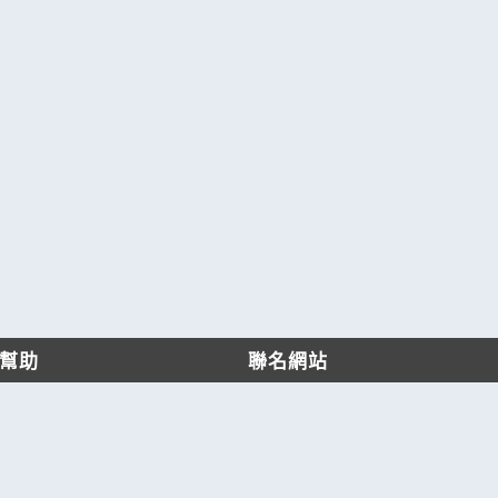
幫助
聯名網站
客服中心
六六工商服務網
服務條款/隱私權政策
六六工商詢價服務網
JB產品網