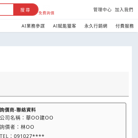
管理中心
加入我們
搜尋
免費詢價
AI業務參謀
AI賦能獵客
永久行銷網
付費服務
詢價商-聯絡資料
公司名稱：
華OO建OO
詢價者：
林OO
TEL：
091027****