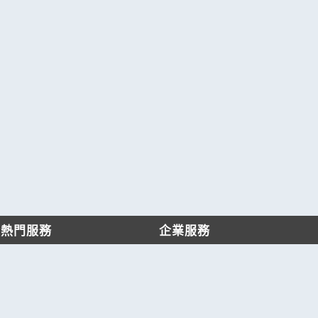
熱門服務
企業服務
找服務
付費服務
找產品
加入我們
產業資訊
管理中心