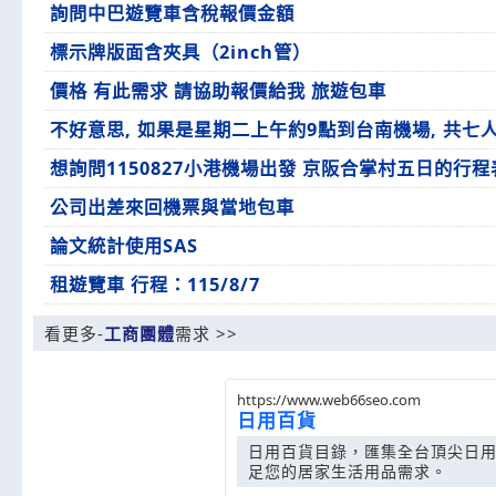
詢問中巴遊覽車含稅報價金額
標示牌版面含夾具（2inch管）
價格 有此需求 請協助報價給我 旅遊包車
不好意思, 如果是星期二上午約9點到台南機場, 共七人
想詢問1150827小港機場出發 京阪合掌村五日的行程
公司出差來回機票與當地包車
論文統計使用SAS
租遊覽車 行程：115/8/7
看更多-
工商團體
需求 >>
https://www.web66seo.com
日用百貨
日用百貨目錄，匯集全台頂尖日
足您的居家生活用品需求。