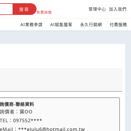
管理中心
加入我們
搜尋
免費詢價
AI業務參謀
AI賦能獵客
永久行銷網
付費服務
詢價商-聯絡資料
詢價者：
葉OO
TEL：
097552****
eMail：
***elulu6@hotmail.com.tw