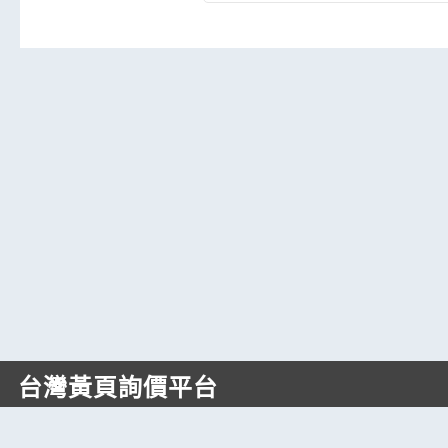
台灣黃頁詢價平台
https://www.web66.com.tw
六六電商股份有限公司(統編28697248)