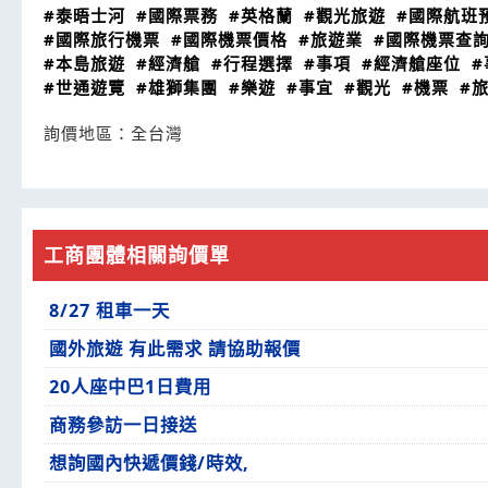
#泰晤士河
#國際票務
#英格蘭
#觀光旅遊
#國際航班
#國際旅行機票
#國際機票價格
#旅遊業
#國際機票查
#本島旅遊
#經濟艙
#行程選擇
#事項
#經濟艙座位
#
#世通遊覽
#雄獅集團
#樂遊
#事宜
#觀光
#機票
#
詢價地區：
全台灣
工商團體相關詢價單
8/27 租車一天
國外旅遊 有此需求 請協助報價
20人座中巴1日費用
商務參訪一日接送
想詢國內快遞價錢/時效,