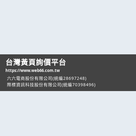
台灣黃頁詢價平台
https://www.web66.com.tw
六六電商股份有限公司(統編28697248)
際標資訊科技股份有限公司(統編70398496)
熱門服務
企業服務
幫助
找服務
付費服務
客服中心
找產品
加入我們
服務條款/隱私權
政策
產業資訊
管理中心