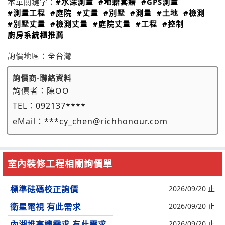
本單關鍵字：
#水深測量
#地籍套繪
#GPS測量
#測量工程
#庭院
#丈量
#別墅
#測量
#土地
#檢測
#別墅丈量
#檢測丈量
#庭院丈量
#工程
#控制
廚房系統櫃推薦
詢價地區：
全台灣
詢價商-聯絡資料
詢價者：
陳OO
TEL：
092137****
eMail：
***cy_chen@richhonour.com
室內裝修工程相關詢價單
標準砝碼校正詢價
2026/09/20 止
衛星電視 有此需求
2026/09/20 止
內湖堆高機需求 有此需求
2026/09/20 止