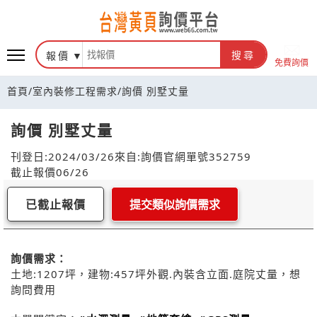
報價
搜尋
免費詢價
首頁
/
室內裝修工程需求
/
詢價 別墅丈量
詢價 別墅丈量
刊登日:2024/03/26
來自:詢價官網
單號352759
截止報價06/26
已截止報價
提交類似詢價需求
詢價需求：
土地:1207坪，建物:457坪外觀.內裝含立面.庭院丈量，想
詢問費用