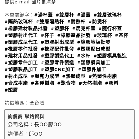
提供e-mail 圖片更清楚
本單關鍵字：
#湯杯蓋
#雙層杯
#湯蓋
#雙層玻璃杯
#隔熱玻璃杯
#雙層隔熱杯
#耐熱杯
#防燙杯
#橡膠建材製品批發
#塑膠杯
#馬克杯蓋
#隨行杯蓋
#塑膠射出代工
#杯子
#橡膠產品批發
#玻璃杯
#茶杯
#塑膠成型代工
#塑膠射出成型
#橡膠地板批發
#橡膠零件批發
#橡膠配件批發
#塑膠壓出成型
#建材用品批發
#塑膠製造代工
#水杯
#塑膠模具製造
#塑膠零件加工
#塑膠零件製造
#塑膠模具加工
#塑膠製品加工
#塑膠CNC加工
#塑膠件加工
#射出成型
#壓克力成型
#熱壓成型
#熱塑性樹脂
#合成樹脂
#各種樹脂
#聚合物
#天然樹脂
#膠料
#塑膠
詢價地區：
全台灣
詢價商-聯絡資料
公司名稱：
長OO膠OO
詢價者：
邱OO