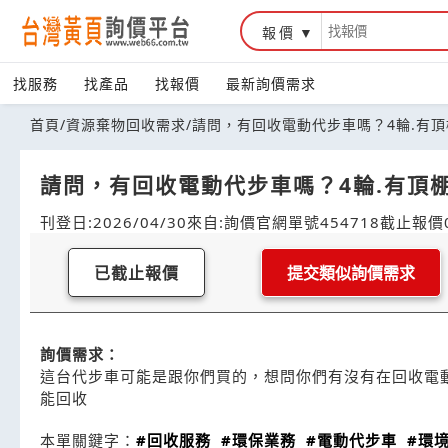
報價
找服務
找產品
找報價
最新詢價需求
首頁
/
資源棄物回收需求
/
請問，有回收電動代步車嗎？4輪.有頂
請問，有回收電動代步車嗎？4輪.有頂
刊登日:2026/04/30
來自:詢價官網
單號454718
截止報價0
已截止報價
提交類似詢價需求
詢價需求：
這台代步車可能是跟你們買的，想問你們有沒有在回收電
能回收
本單關鍵字：
#回收服務
#環保業務
#電動代步車
#環