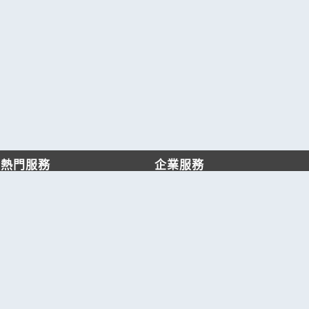
熱門服務
企業服務
找服務
付費服務
找產品
加入我們
產業資訊
管理中心
要報價
要詢價