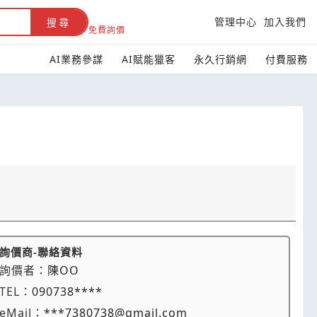
管理中心
加入我們
搜尋
免費詢價
AI業務參謀
AI賦能獵客
永久行銷網
付費服務
詢價商-聯絡資料
詢價者：
陳OO
TEL：
090738****
eMail：
***7380738@gmail.com