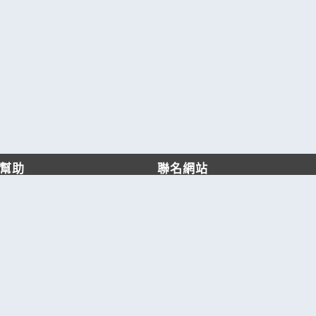
幫助
聯名網站
客服中心
六六工商服務網
服務條款/隱私權政策
六六工商詢價服務網
JB產品網
六六黃頁
台灣黃頁｜求報價