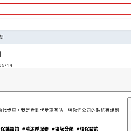
棚
棚
6/14
動代步車，我是看到代步車有貼一張你們公司的貼紙有說到
境保護諮詢
#清潔隊服務
#垃圾分類
#環保諮詢