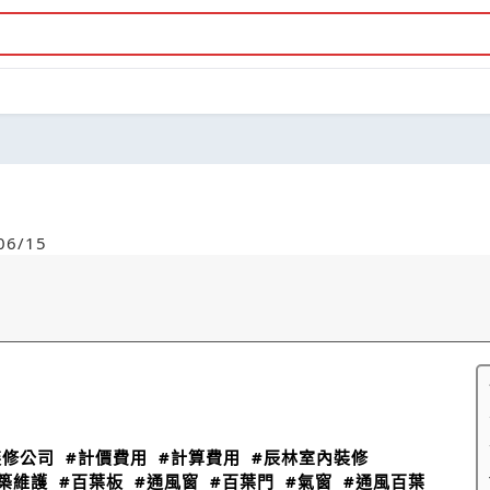
6/15
裝修公司
#計價費用
#計算費用
#辰林室內裝修
築維護
#百葉板
#通風窗
#百葉門
#氣窗
#通風百葉