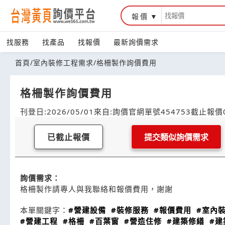
報價
找服務
找產品
找報價
最新詢價需求
首頁
/
室內裝修工程需求
/
格柵製作詢價費用
格柵製作詢價費用
刊登日:2026/05/01
來自:詢價官網
單號454753
截止報價0
已截止報價
提交類似詢價需求
詢價需求：
格柵製作請專人與我聯絡和報價費用，謝謝
本單關鍵字：
#營建設備
#裝修服務
#報價費用
#室內
#營建工程
#格柵
#百葉窗
#營造住修
#建築修繕
#建