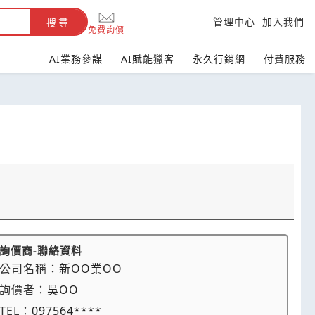
管理中心
加入我們
搜尋
免費詢價
AI業務參謀
AI賦能獵客
永久行銷網
付費服務
詢價商-聯絡資料
公司名稱：
新OO業OO
詢價者：
吳OO
TEL：
097564****