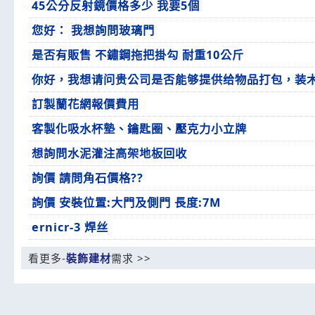
45公分反射鏡價格多少 我要5個
您好： 我想詢問玻璃門
是否有販售 不鏽鋼拖把掛勾 耐重10公斤
你好，我想请问贵公司是否能够提供给物品打包，装
訂製蘭花網報價費用
客製化吸水杯墊、鑰匙圈、壓克力小立牌
想詢問水泥灌注高架地板回收
詢價 請問角石價格??
詢價 安裝位置:大門及側門 長度:7M
ernicr-3 焊丝
看更多-
裝飾建材
需求 >>