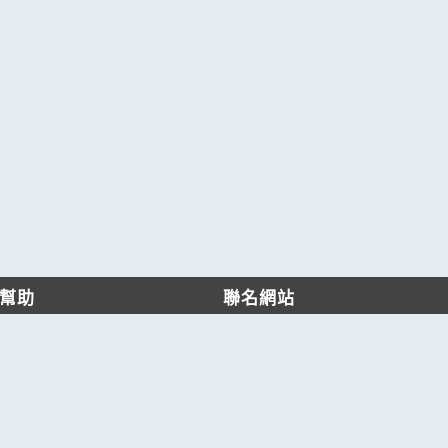
幫助
聯名網站
客服中心
六六工商服務網
服務條款/隱私權政策
六六工商詢價服務網
JB產品網
六六黃頁