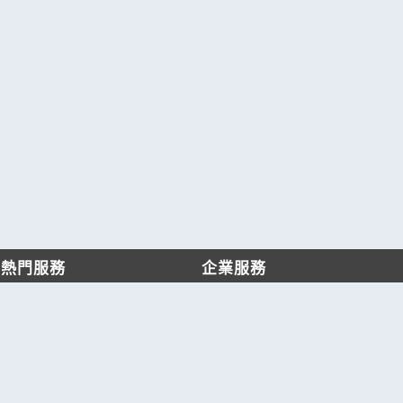
熱門服務
企業服務
找服務
付費服務
找產品
加入我們
產業資訊
管理中心
要報價