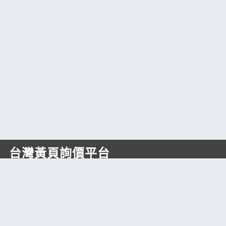
台灣黃頁詢價平台
https://www.web66.com.tw
六六電商股份有限公司(統編28697248)
際標資訊科技股份有限公司(統編70398496)