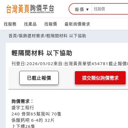
報價
找服務
找產品
找報價
最新詢價需求
首頁
/
裝飾建材需求
/
輕隔間材料 以下協助
輕隔間材料 以下協助
刊登日:2026/05/02
來自:台灣黃頁
單號454781
截止報價0
已截止報價
提交類似詢價需求
詢價需求：
盛宇工程行
240 骨架65幫我叫 70隻
係酸鈣吧 6-4的 32片
上下槽26隻