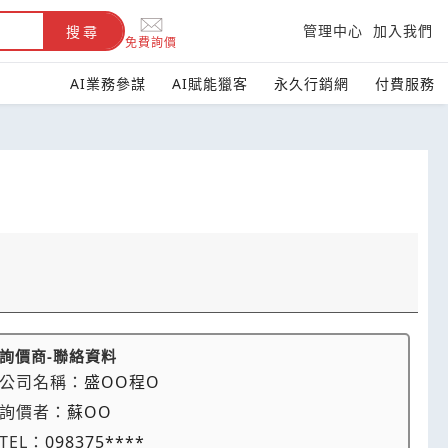
管理中心
加入我們
搜尋
免費詢價
AI業務參謀
AI賦能獵客
永久行銷網
付費服務
詢價商-聯絡資料
公司名稱：
盛OO程O
詢價者：
蘇OO
TEL：
098375****