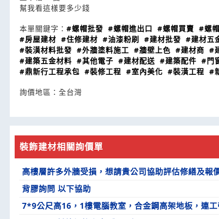
幫我看這樣要多少錢
本單關鍵字：
#螺帽批發
#螺帽進出口
#螺帽買賣
#螺
#房屋建材
#住修建材
#油漆粉刷
#建材批發
#建材五
#裝潢材料批發
#外牆塗料施工
#牆壁上色
#建材商
#
#建築五金材料
#其他電子
#建材配送
#建築配件
#門
#鼎新行工程承包
#裝修工程
#室內美化
#裝潢工程
#
詢價地區：
全台灣
裝飾建材相關詢價單
高樓層許多外牆受損，想請貴公司協助評估修繕及報
背膠詢問 以下協助
7*9公尺高16，1樓電腦教室，合金鋼高架地板，連工