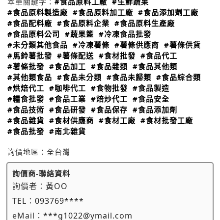
本單關鍵字：
#食品原料工廠
#生鮮蔬果
#食品原料製造廠
#食品原料加工廠
#食品添加劑工廠
#食品配料廠
#食品原料企業
#食品原料生產廠
#食品原料公司
#蔬果籃
#冷凍食品批發
#未分類其他食品
#冷凍薯條
#薯條供應商
#薯條供貨
#馬鈴薯批發
#薯條配送
#食材批發
#食品代工
#薯條批發
#食品加工
#食品雜類
#食品其他類
#其他類食品
#食品未分類
#食品未歸類
#食品綜合類
#烘焙代工
#咖啡代工
#食物批發
#食品製造
#糧食批發
#食品工業
#焙炒代工
#食品安全
#食品技術
#食品研發
#食品保存
#食品添加劑
#食品雜貨
#食材供應商
#食材工廠
#食材批發工廠
#食品批發
#南北雜貨
詢價地區：
全台灣
詢價商-聯絡資料
詢價者：
黃OO
TEL：
093769****
eMail：
***g1022@ymail.com