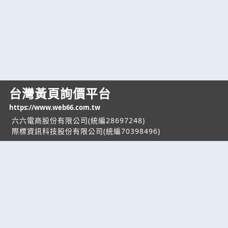
台灣黃頁詢價平台
https://www.web66.com.tw
六六電商股份有限公司(統編28697248)
際標資訊科技股份有限公司(統編70398496)
熱門服務
企業服務
幫助
找服務
付費服務
客服中心
找產品
加入我們
服務條款/隱私權
政策
產業資訊
管理中心