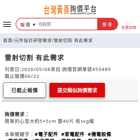
報價
搜尋
免費詢價
首頁
/
元件設計研發需求
/
雷射切割 有此需求
雷射切割 有此需求
刊登日:2026/05/08
來自:詢價官網
單號455489
截止報價06/22
已截止報價
提交類似詢價需求
詢價需求：
簡單的心型大約5×5cm 要40片 有svg檔
本單關鍵字：
#電子配件
#家電配件
#機電設備