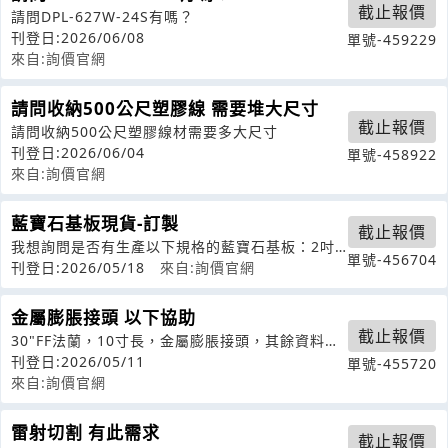
截止報價
請問DPL-627W-24S有嗎？
刊登日:2026/06/08
單號-459229
來自:詢價官網
請問收納500公尺塑膠線 需要堆大尺寸
截止報價
請問收納500公尺塑膠線材需要多大尺寸
刊登日:2026/06/04
單號-458922
來自:詢價官網
藍寶石基板現貨-訂製
截止報價
我想詢問是否有生產以下規格的藍寶石基板：2吋
單號-456704
單面拋光C面藍寶石基板朝向（M-ax
刊登日:2026/05/18
來自:詢價官網
金屬膨脹接頭 以下協助
截止報價
30"FF法蘭，10寸長，金屬膨脹接頭，其餘資料我
們有PDF檔案可提供
刊登日:2026/05/11
單號-455720
來自:詢價官網
雷射切割 有此需求
截止報價