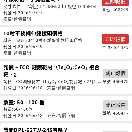
立即報價
尺寸條件：管徑(d)15MM以上板徑(D)35MM以
單號-462249
內全長(L)30MM以
刊登日:2026/07/07
來自:詢價官網
10吋不銹鋼伸縮接頭價格
立即報價
材質：SUS30410吋不銹鋼伸縮接頭價格
刊登日:2026/06/29
單號-461375
來自:詢價官網
詢價 – ICO 濺鍍靶材（In₂O₃:CeO₂ 複合
截止報價
靶，2
詢價–ICO濺鍍靶材（In₂O₃:CeO₂複合靶，2吋）
單號-460475
您好，敝單位目前進行學術
刊登日:2026/06/18
來自:詢價官網
數量: 50 - 100 個
截止報價
數量:50/100個
單號-460417
刊登日:2026/06/18
來自:詢價官網
請問DPL-627W-24S有嗎？