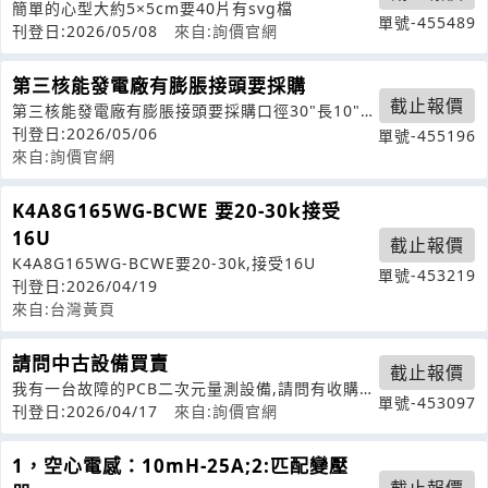
簡單的心型大約5×5cm要40片有svg檔
單號-455489
刊登日:2026/05/08
來自:詢價官網
第三核能發電廠有膨脹接頭要採購
截止報價
第三核能發電廠有膨脹接頭要採購口徑30"長10"其
餘資料可來信索要
刊登日:2026/05/06
單號-455196
來自:詢價官網
K4A8G165WG-BCWE 要20-30k接受
16U
截止報價
K4A8G165WG-BCWE要20-30k,接受16U
單號-453219
刊登日:2026/04/19
來自:台灣黃頁
請問中古設備買賣
截止報價
我有一台故障的PCB二次元量測設備,請問有收購
單號-453097
嗎?
刊登日:2026/04/17
來自:詢價官網
1，空心電感：10mH-25A;2:匹配變壓