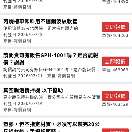
業，需針對實驗室現有Etcher設備
刊登日:2026/07/29
單號-464890
來自:詢價官網
丙烷槽車卸料用不鏽鋼波紋軟管
立即報價
使用流體為液化丙烷，正常操作壓力約
15kgf/cm²G。槽車出口尺寸為2"，出口
刊登日:2026/07/23
單號-464263
來自:詢價官網
請問貴司有販售GPH-1001嗎？是否能報
立即報價
價？謝謝
詢價請問貴司有販售GPH-1001嗎？是否能報價？
單號-463963
謝謝
刊登日:2026/07/21
來自:詢價官網
真空脫泡攪拌機 以下協助
立即報價
真空脫泡攪拌機的油，貴公司有推薦還是有在販賣
刊登日:2026/07/14
單號-463129
來自:詢價官網
塑膠，但不指定材質，必須可以裝完20公
斤線材後，手提板面時，