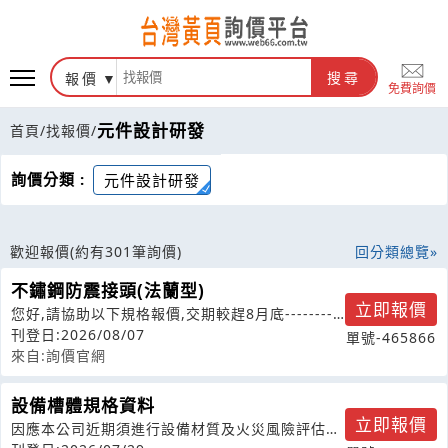
報價
搜尋
免費詢價
元件設計研發
首頁
/
找報價
/
詢價分類 :
元件設計研發
歡迎報價
(約有301筆詢價)
回分類總覽
不鏽鋼防震接頭(法蘭型)
立即報價
您好,請協助以下規格報價,交期較趕8月底----------
不鏽鋼防震接頭(法蘭
刊登日:2026/08/07
單號-465866
來自:詢價官網
設備槽體規格資料
立即報價
因應本公司近期須進行設備材質及火災風險評估作