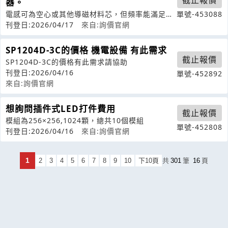
截止報價
器。
電感可為空心或其他導磁材料芯，但頻率能滿足
單號-453088
10Hz-200kHz;X’mer（1
刊登日:2026/04/17
來自:詢價官網
SP1204D-3C的價格 機電設備 有此需求
截止報價
SP1204D-3C的價格有此需求請協助
刊登日:2026/04/16
單號-452892
來自:詢價官網
想詢問插件式LED打件費用
截止報價
模組為256×256,1024顆，總共10個模組
單號-452808
刊登日:2026/04/16
來自:詢價官網
1
2
3
4
5
6
7
8
9
10
下10頁
共
301
筆
16
頁