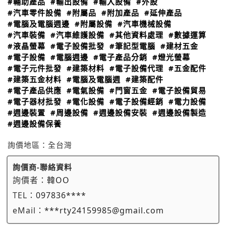
#輔助產品
#輸出設備
#輸入設備
#外設
#汽車零件設備
#附屬品
#附加產品
#延伸產品
#電腦及電腦週邊
#附屬設備
#汽車機械設備
#汽車裝備
#汽車維護設備
#其他資料處理
#數據運算
#液晶螢幕
#電子設備批發
#筆記型電腦
#建材五金
#電子設備
#電腦週邊
#電子產品分銷
#燈光螢幕
#電子元件批發
#建築材料
#電子設備代理
#五金配件
#建築五金材料
#電腦及電腦週
#建築配件
#電子產品供應
#電氣設備
#門窗五金
#電子設備貿易
#電子器材批發
#電化設備
#電子設備經銷
#電力設備
#週邊裝置
#周邊設備
#週邊設備安裝
#週邊設備製造
#週邊設備保養
詢價地區：
全台灣
詢價商-聯絡資料
詢價者：
韓OO
TEL：
097836****
eMail：
***rty24159985@gmail.com