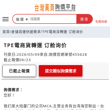
報價
搜尋
免費詢價
首頁
/
倉儲貨運快遞需求
/
TPE電商貨轉運 订舱询价
TPE電商貨轉運 订舱询价
刊登日:2026/05/09
來自:詢價官網
單號455628
截止報價06/23
已截止報價
提交類似詢價需求
詢價需求：
您好！
我们是大陆厦门的公司MCA,主营业务有台湾海空联运，台