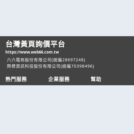
台灣黃頁詢價平台
https://www.web66.com.tw
六六電商股份有限公司(統編28697248)
際標資訊科技股份有限公司(統編70398496)
熱門服務
企業服務
幫助
找服務
付費服務
客服中心
找產品
加入我們
服務條款/隱私權
政策
產業資訊
管理中心
要報價