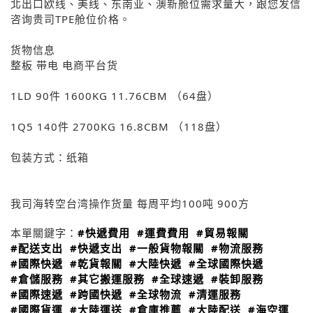
北出口欧线、美线、东南亚、澳新舱位需求量大，跟您发信
咨询贵司TPE舱位价格。
货物信息
整板 带电 电商平台货
1LD 90件 1600KG 11.76CBM （64盘）
1Q5 140件 2700KG 16.8CBM （118盘）
包装方式：纸箱
我司海转空台湾操作货量 每周平均100吨 900方
本單關鍵字：
#快遞費用
#運費費用
#貿易報關
#配送支出
#快遞支出
#一般貨物報關
#物流服務
#國際快遞
#乾貨報關
#大陸快遞
#全球國際快遞
#倉儲服務
#其它搬運服務
#全球速遞
#裝卸服務
#國際速遞
#跨國快遞
#全球物流
#清運服務
#國際貨運
#大陸運送
#倉庫推薦
#大陸配送
#海空運