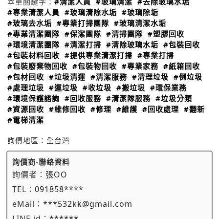
本單關鍵字：
#清潔人員
#玻璃清潔
#去除玻璃水垢
#專業清潔人員
#玻璃清除水垢
#玻璃除垢
#玻璃去水垢
#專業打掃團隊
#玻璃清潔水垢
#專業清潔團隊
#保潔團隊
#清掃團隊
#塑膠回收
#環境清潔團隊
#清潔打掃
#清除玻璃水垢
#包裝回收
#包裝材料回收
#提供專業清潔打掃
#專業打掃
#包裝廢棄物回收
#包裝物回收
#專業家務
#紙箱回收
#包材回收
#垃圾清運
#清潔服務
#清理垃圾
#倒垃圾
#處理垃圾
#運垃圾
#收垃圾
#搬垃圾
#環保業務
#環境保護諮詢
#回收服務
#清潔隊服務
#垃圾分類
#資源回收
#維修回收
#修理
#維護
#回收處理
#翻新
#電梯清潔
詢價地區：
全台灣
詢價商-聯絡資料
詢價者：
張OO
TEL：
091858****
eMail：
***532kk@gmail.com
LINE id：
******