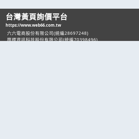
台灣黃頁詢價平台
https://www.web66.com.tw
六六電商股份有限公司(統編28697248)
際標資訊科技股份有限公司(統編70398496)
熱門服務
企業服務
幫助
找服務
付費服務
客服中心
找產品
加入我們
服務條款/隱私權
政策
產業資訊
管理中心
要報價
要詢價
聯名網站
六六工商服務網
六六工商詢價服務網