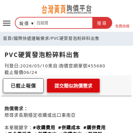
報價
搜尋
免費詢價
首頁
/
國際快遞運輸需求
/
PVC硬質發泡粉碎料出售
PVC硬質發泡粉碎料出售
刊登日:2026/05/10
來自:詢價官網
單號455680
截止報價06/24
已截止報價
提交類似詢價需求
詢價需求：
想尋求長期穩定收購或出口東南亞
本單關鍵字：
#收購費用
#併購成本
#購併費用