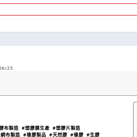
6/25
塑膠布製造
#塑膠膜生產
#塑膠片製造
膠網布製造
#橡膠製品
#天然膠
#橡膠
#生膠