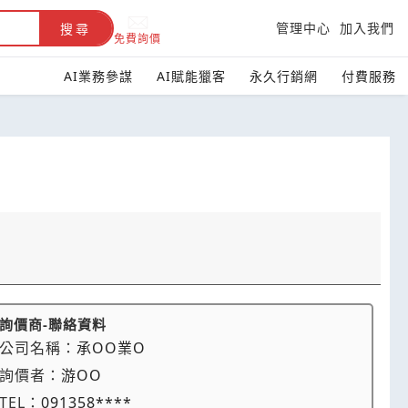
管理中心
加入我們
搜尋
免費詢價
AI業務參謀
AI賦能獵客
永久行銷網
付費服務
詢價商-聯絡資料
公司名稱：
承OO業O
詢價者：
游OO
TEL：
091358****