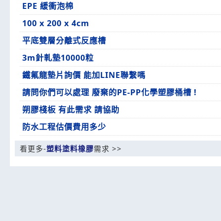
EPE 緩衝泡棉
100 x 200 x 4cm
平底雙層分離式反應槽
3m針軋墊10000粒
鐵氟龍墊片詢價 能加LINE聯繫嗎
請問你們可以處理 廢棄的PE-PP化學塑膠桶槽 !
朔膠棧板 有此需求 請協助
防水工程估價費用多少
看更多-
塑料塗料橡膠
需求 >>