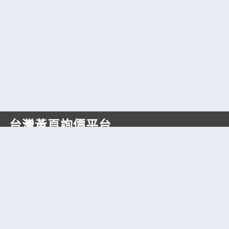
台灣黃頁詢價平台
https://www.web66.com.tw
六六電商股份有限公司(統編28697248)
際標資訊科技股份有限公司(統編70398496)