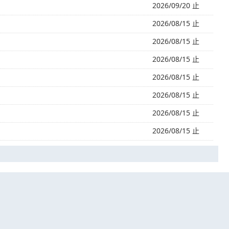
2026/09/20 止
2026/08/15 止
2026/08/15 止
2026/08/15 止
2026/08/15 止
2026/08/15 止
2026/08/15 止
2026/08/15 止