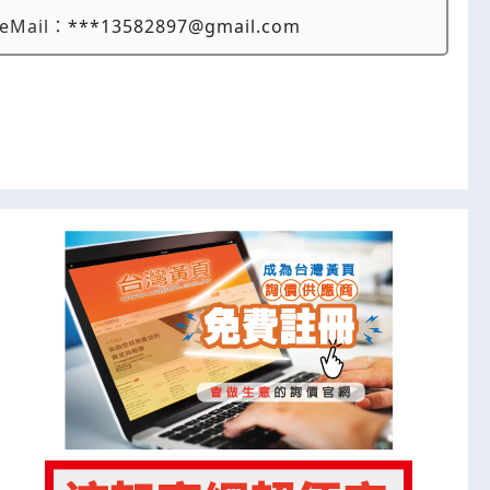
eMail：
***13582897@gmail.com