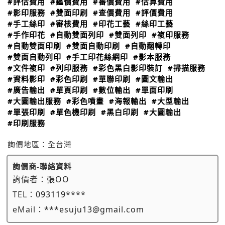
#評估費用
#鑑價費用
#審價費用
#估算費用
#影印服務
#雙面印刷
#查價費用
#評價費用
#手工絲印
#審核費用
#印花工藝
#絲印工藝
#手作印花
#自動雙面列印
#雙面列印
#複印服務
#自動雙面印刷
#雙面自動印刷
#自動翻轉印
#雙面自動列印
#手工印花絲網印
#影本服務
#文件複印
#列印服務
#彩色黑白影印裝訂
#掃描服務
#資料影印
#彩色印刷
#單聯印刷
#圖文輸出
#廣告輸出
#單頁印刷
#數位輸出
#單面印刷
#大圖輸出服務
#彩色噴畫
#海報輸出
#大型輸出
#單張印刷
#單色機印刷
#黑白印刷
#大圖輸出
#印刷服務
詢價地區：
全台灣
詢價商-聯絡資料
詢價者：
張OO
TEL：
093119****
eMail：
***esuju13@gmail.com