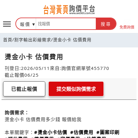
報價
搜尋
免費詢價
首頁
/
割字輸出彩繪需求
/
燙金小卡 估價費用
燙金小卡 估價費用
刊登日:2026/05/11
來自:詢價官網
單號455770
截止報價06/25
已截止報價
提交類似詢價需求
詢價需求：
燙金小卡 估價費用多少錢 報價給我
本單關鍵字：
#燙金小卡估價
#估價費用
#圖案印刷