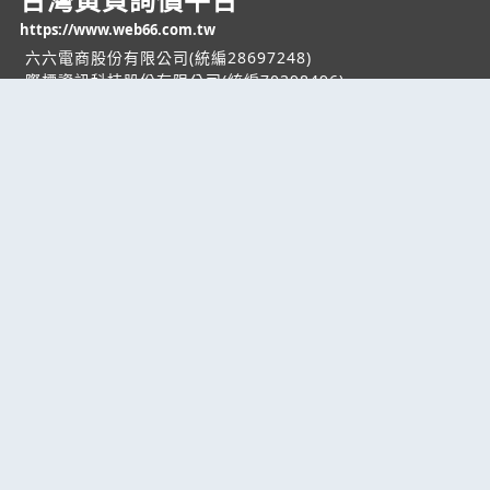
https://www.web66.com.tw
六六電商股份有限公司(統編28697248)
際標資訊科技股份有限公司(統編70398496)
熱門服務
企業服務
幫助
找服務
付費服務
客服中心
找產品
加入我們
服務條款/隱私權
政策
產業資訊
管理中心
要報價
要詢價
聯名網站
六六工商服務網
六六工商詢價服務網
JB產品網
六六黃頁