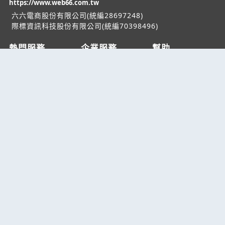
https://www.web66.com.tw
六六電商股份有限公司(統編28697248)
際標資訊科技股份有限公司(統編70398496)
熱門服務
企業服務
幫助
找服務
付費服務
客服中心
找產品
加入我們
服務條款/隱私權
政策
產業資訊
管理中心
要報價
要詢價
聯名網站
六六工商服務網
六六工商詢價服務網
JB產品網
六六黃頁
台灣黃頁｜求報價
B2BKO