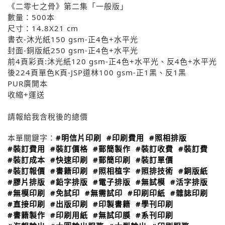
《二零七之骨》第二集「一般版」
數量：500本
尺寸：14.8X21 cm
書衣-沐光紙150 gsm-正4色+水平光
封面-銅版紙250 gsm-正4色+水平光
前4頁彩頁:沐光紙120 gsm-正4色+水平光、反4色+水平光
後224頁單色K頁-JSP道林100 gsm-正1黑、反1黑
PUR廣開本
收縮+運送
請報給我含稅後的總價
本單關鍵字：
#明信片印刷
#印刷費用
#照相排版
#裝訂費用
#裝訂價格
#郵簡製作
#裝訂收費
#裝訂費
#裝訂成本
#快速印刷
#郵簡印刷
#裝訂單價
#裝訂報價
#書籍印刷
#照相植字
#照排技術
#銅版紙
#膠片排版
#鉛字排版
#電子排版
#無試模
#活字排版
#無模印刷
#免試印
#無需試印
#印刷印紙
#雜誌印刷
#直接印刷
#出版印刷
#印製書籍
#學刊印刷
#書籍製作
#印刷用紙
#無試印膜
#系刊印刷