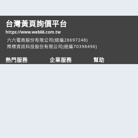
台灣黃頁詢價平台
https://www.web66.com.tw
六六電商股份有限公司(統編28697248)
際標資訊科技股份有限公司(統編70398496)
熱門服務
企業服務
幫助
找服務
付費服務
客服中心
找產品
加入我們
服務條款/隱私權
政策
產業資訊
管理中心
要報價
要詢價
聯名網站