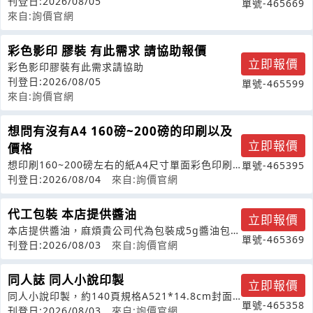
訂_講義［126份］6頁_單面
刊登日:2026/08/05
單號-465669
來自:詢價官網
彩色影印 膠裝 有此需求 請協助報價
立即報價
彩色影印膠裝有此需求請協助
刊登日:2026/08/05
單號-465599
來自:詢價官網
想問有沒有A4 160磅~200磅的印刷以及
立即報價
價格
想印刷160~200磅左右的紙A4尺寸單面彩色印刷
單號-465395
不用特殊材質
刊登日:2026/08/04
來自:詢價官網
代工包裝 本店提供醬油
立即報價
本店提供醬油，麻煩貴公司代為包裝成5g醬油包，
單號-465369
詢問一次的量需要多少，價格多少，謝
刊登日:2026/08/03
來自:詢價官網
同人誌 同人小說印製
立即報價
同人小說印製，約140頁規格A521*14.8cm封面
單號-465358
上絲絨膜，用紙80g米道林
刊登日:2026/08/03
來自:詢價官網