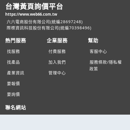
台灣黃頁詢價平台
https://www.web66.com.tw
六六電商股份有限公司(統編28697248)
際標資訊科技股份有限公司(統編70398496)
熱門服務
企業服務
幫助
找服務
付費服務
客服中心
找產品
加入我們
服務條款/隱私權
政策
產業資訊
管理中心
要報價
要詢價
聯名網站
六六工商服務網
六六工商詢價服務網
JB產品網
六六黃頁