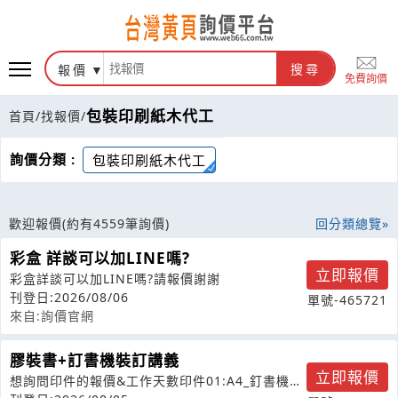
報價
搜尋
免費詢價
包裝印刷紙木代工
首頁
/
找報價
/
詢價分類 :
包裝印刷紙木代工
歡迎報價
(約有4559筆詢價)
回分類總覽
彩盒 詳談可以加LINE嗎?
立即報價
彩盒詳談可以加LINE嗎?請報價謝謝
刊登日:2026/08/06
單號-465721
來自:詢價官網
膠裝書+訂書機裝訂講義
立即報價
想詢問印件的報價&工作天數印件01:A4_釘書機裝