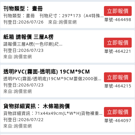
刊物類型： 畫冊
立即報價
刊物類型：畫冊 刊物尺寸：297*173（A4特殊
單號-464498
尺寸），橫式，左翻 數量：20
刊登日:2026/07/26
來自:詢價官網
紙箱 請報價 三層A楞
立即報價
請報價三層A楞(一色印刷)尺
寸:66*28*52CM//66*28*58CM//
刊登日:2026/07/23
單號-464221
來自:詢價官網
透明PVC(霧面-透明底) 19CM*9CM
立即報價
透明PVC(霧面/透明底)19CM*9CM要做2000張請
報價原東于客人他轉介紹
刊登日:2026/07/23
單號-464215
來自:詢價官網
貨物詳細資訊： 木條箱詢價
立即報價
貨物詳細資訊：71x44x49cm(L*W*H)貨物裸重：
33KG x2PCS4
刊登日:2026/07/22
單號-464097
來自:詢價官網