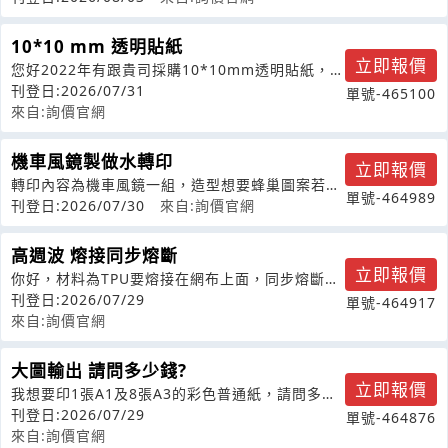
10*10 mm 透明貼紙
立即報價
您好2022年有跟貴司採購10*10mm透明貼紙，此
次需要再次採購，跟您確認應如
刊登日:2026/07/31
單號-465100
來自:詢價官網
機車風鏡製做水轉印
立即報價
轉印內容為機車風鏡一組，造型想要蜂巢圖案若沒
單號-464989
有的話就卡夢就好。
刊登日:2026/07/30
來自:詢價官網
高週波 熔接同步熔斷
立即報價
你好，材料為TPU要熔接在網布上面，同步熔斷。
尋找代工服務
刊登日:2026/07/29
單號-464917
來自:詢價官網
大圖輸出 請問多少錢?
立即報價
我想要印1張A1及8張A3的彩色普通紙，請問多少
錢?
刊登日:2026/07/29
單號-464876
來自:詢價官網