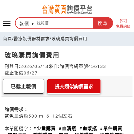
報價
搜尋
免費詢價
首頁
/
醫療設備器材需求
/
玻璃購買詢價費用
玻璃購買詢價費用
刊登日:2026/05/13
來自:詢價官網
單號456133
截止報價06/27
已截止報價
提交類似詢價需求
詢價需求：
茶色血清瓶500 ml 6~12個左右
本單關鍵字：
#少量購買
#血清瓶
#血漿瓶
#單件購買