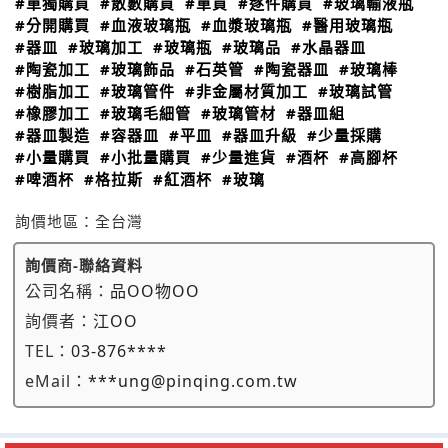
#單獨購買
#散數購買
#單買
#逐件購買
#玻璃輸液瓶
#分開購買
#血液玻璃瓶
#血漿玻璃瓶
#醫用玻璃瓶
#器皿
#玻璃加工
#玻璃瓶
#玻璃品
#水晶器皿
#陶瓷加工
#玻璃飾品
#石英管
#陶瓷器皿
#玻璃棒
#樹脂加工
#玻璃管件
#非金屬材質加工
#玻璃試管
#橡膠加工
#玻璃毛細管
#玻璃管材
#器皿組
#器皿製造
#容器皿
#平皿
#器皿升級
#少量採購
#小量購買
#小批量購買
#少量進貨
#酒杯
#高腳杯
#啤酒杯
#格拉斯
#紅酒杯
#玻璃
詢價地區：
全台灣
詢價商-聯絡資料
公司名稱：
品OO物OO
詢價者：
江OO
TEL：
03-876****
eMail：
***ung@pinqing.com.tw