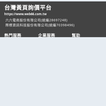
台灣黃頁詢價平台
https://www.web66.com.tw
六六電商股份有限公司(統編28697248)
際標資訊科技股份有限公司(統編70398496)
熱門服務
企業服務
幫助
找服務
付費服務
客服中心
找產品
加入我們
服務條款/隱私權
政策
產業資訊
管理中心
要報價
要詢價
聯名網站
六六工商服務網
六六工商詢價服務網