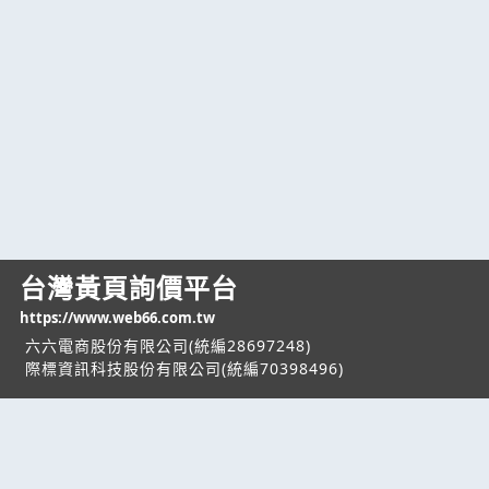
台灣黃頁詢價平台
https://www.web66.com.tw
六六電商股份有限公司(統編28697248)
際標資訊科技股份有限公司(統編70398496)
熱門服務
企業服務
幫助
找服務
付費服務
客服中心