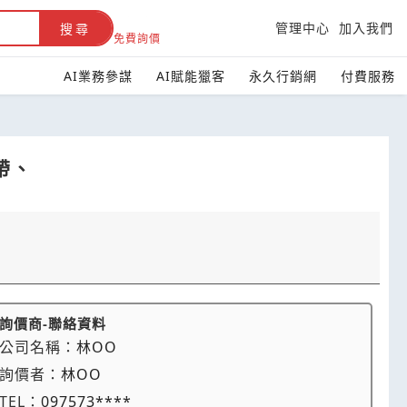
管理中心
加入我們
搜尋
免費詢價
AI業務參謀
AI賦能獵客
永久行銷網
付費服務
帶、
詢價商-聯絡資料
公司名稱：
林OO
詢價者：
林OO
TEL：
097573****