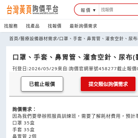
報價
找服務
找產品
找報價
最新詢價需求
首頁
/
醫療設備器材需求
/
口罩、手套、鼻胃管、灌食空針、尿布
口罩、手套、鼻胃管、灌食空針、尿布(
刊登日:2026/05/29
來自:詢價官網
單號458277
截止報價0
已截止報價
提交類似詢價需求
詢價需求：
因為我們要舉辦照服員訓練班，需要了解耗材費用，預計
口罩 35盒
手套 35盒
鼻胃管 2個