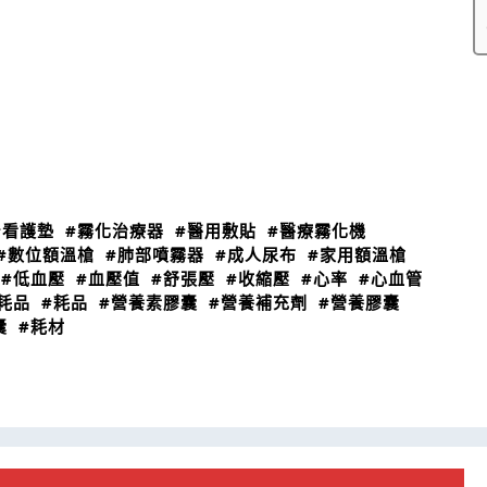
#看護墊
#霧化治療器
#醫用敷貼
#醫療霧化機
#數位額溫槍
#肺部噴霧器
#成人尿布
#家用額溫槍
#低血壓
#血壓值
#舒張壓
#收縮壓
#心率
#心血管
耗品
#耗品
#營養素膠囊
#營養補充劑
#營養膠囊
囊
#耗材