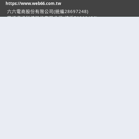
https://www.web66.com.tw
六六電商股份有限公司(統編28697248)
際標資訊科技股份有限公司(統編70398496)
熱門服務
企業服務
幫助
找服務
付費服務
客服中心
找產品
加入我們
服務條款/隱私權
政策
產業資訊
管理中心
要報價
要詢價
聯名網站
六六工商服務網
六六工商詢價服務網
JB產品網
六六黃頁
台灣黃頁｜求報價
B2BKO