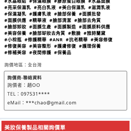
#水晶眼貼
#保濕眼膜
#膠原蛋白眼膜
#水晶面膜
#亮采保濕乳
#亮白乳液
#美白保濕乳
#滋潤乳液
#保濕凝乳
#護膚乳液
#臉部保養
#面膜批發
#面膜供應
#精華液
#臉部清潔
#臉部去角質
#臉部卸妝
#面膜生產
#面膜製造
#面膜原料供應
#美容保養
#臉部缷妝去角質
#敷臉
#雅詩蘭黛
#小棕瓶
#修護精華
#ANR
#抗老精華
#美容修復
#修復美容
#美容整形
#護膚修復
#護理保養
#修補美容
#夜間修護
#保養品
詢價地區：
全台灣
詢價商-聯絡資料
詢價者：
趙OO
TEL：
097531****
eMail：
***chao@gmail.com
美妝保養製品相關詢價單