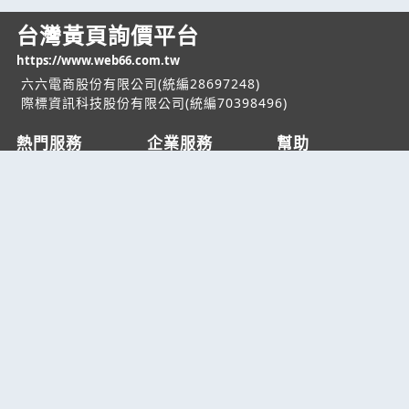
台灣黃頁詢價平台
https://www.web66.com.tw
六六電商股份有限公司(統編28697248)
際標資訊科技股份有限公司(統編70398496)
熱門服務
企業服務
幫助
找服務
付費服務
客服中心
找產品
加入我們
服務條款/隱私權
政策
產業資訊
管理中心
要報價
要詢價
聯名網站
六六工商服務網
六六工商詢價服務網