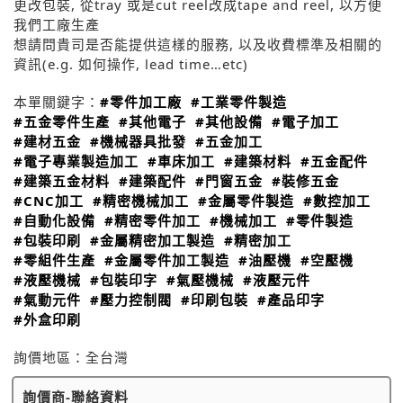
更改包裝, 從tray 或是cut reel改成tape and reel, 以方便
我們工廠生產
想請問貴司是否能提供這樣的服務, 以及收費標準及相關的
資訊(e.g. 如何操作, lead time…etc)
本單關鍵字：
#零件加工廠
#工業零件製造
#五金零件生產
#其他電子
#其他設備
#電子加工
#建材五金
#機械器具批發
#五金加工
#電子專業製造加工
#車床加工
#建築材料
#五金配件
#建築五金材料
#建築配件
#門窗五金
#裝修五金
#CNC加工
#精密機械加工
#金屬零件製造
#數控加工
#自動化設備
#精密零件加工
#機械加工
#零件製造
#包裝印刷
#金屬精密加工製造
#精密加工
#零組件生產
#金屬零件加工製造
#油壓機
#空壓機
#液壓機械
#包裝印字
#氣壓機械
#液壓元件
#氣動元件
#壓力控制閥
#印刷包裝
#產品印字
#外盒印刷
詢價地區：
全台灣
詢價商-聯絡資料