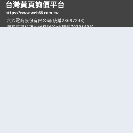
台灣黃頁詢價平台
https://www.web66.com.tw
六六電商股份有限公司(統編28697248)
際標資訊科技股份有限公司(統編70398496)
熱門服務
企業服務
幫助
找服務
付費服務
客服中心
找產品
加入我們
服務條款/隱私權
政策
產業資訊
管理中心
要報價
要詢價
聯名網站
六六工商服務網
六六工商詢價服務網
JB產品網
六六黃頁