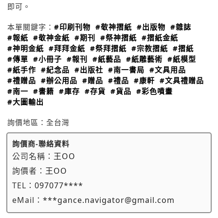
即可。
本單關鍵字：
#印刷刊物
#敬神摺紙
#出版物
#雜誌
#報紙
#敬神金紙
#期刊
#祭神摺紙
#摺紙金紙
#神明金紙
#拜拜金紙
#祭拜摺紙
#宗教摺紙
#摺紙
#傳單
#小冊子
#報刊
#紙藝品
#紙雕藝術
#紙模型
#紙手作
#紀念品
#出版社
#南一書局
#文具用品
#禮贈品
#辦公用品
#贈品
#禮品
#康軒
#文具禮贈品
#南一
#書籍
#庫存
#存貨
#貨品
#彩色噴畫
#大圖輸出
詢價地區：
全台灣
詢價商-聯絡資料
公司名稱：
王OO
詢價者：
王OO
TEL：
097077****
eMail：
***gance.navigator@gmail.com