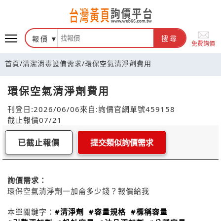
報價
搜尋
免費詢價
首頁
/
清潔消毒設備需求
/
環保空氣清淨劑費用
環保空氣清淨劑費用
刊登日:2026/06/06
來自:詢價官網
單號459158
截止報價07/21
已截止報價
提交類似詢價需求
詢價需求：
環保空氣清淨劑一加侖多少錢？報價給我
本單關鍵字：
#清淨劑
#容量規格
#標稱容量