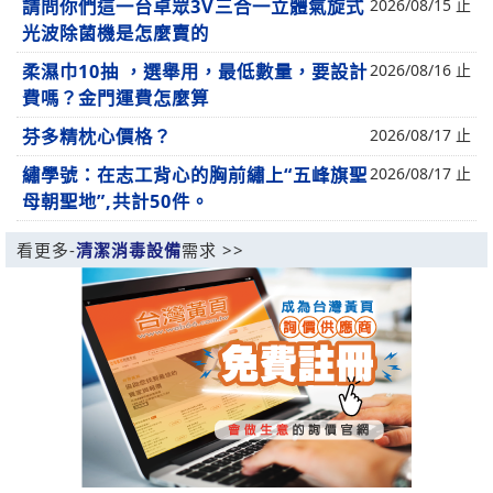
請問你們這一台卓眾3V三合一立體氣旋式
2026/08/15 止
光波除菌機是怎麼賣的
柔濕巾10抽 ，選舉用，最低數量，要設計
2026/08/16 止
費嗎？金門運費怎麼算
芬多精枕心價格？
2026/08/17 止
繡學號：在志工背心的胸前繡上“五峰旗聖
2026/08/17 止
母朝聖地”,共計50件。
看更多-
清潔消毒設備
需求 >>