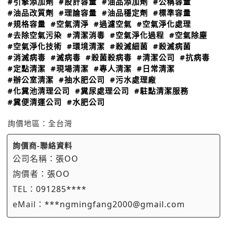
#引擎添加劑
#設計容量
#油品添加劑
#公稱容量
#油品改質劑
#理論容量
#油品穩定劑
#標準容量
#規格容量
#空氣清淨
#過濾空氣
#空氣淨化處理
#去除空氣污染
#清潔消毒
#空氣淨化過程
#空氣除塵
#空氣淨化技術
#環境清潔
#殺滅細菌
#殺滅病菌
#消滅病毒
#滅病毒
#殺菌殺病毒
#清潔公司
#抗病毒
#定點清潔
#現場清潔
#專人清潔
#日常清潔
#辦公室清潔
#抽水肥公司
#污水處理廠
#化糞池清理公司
#糞尿處理公司
#駐點清潔服務
#糞便清運公司
#水肥公司
詢價地區：
全台灣
詢價商-聯絡資料
公司名稱：
張OO
詢價者：
張OO
TEL：
091285****
eMail：
***ngmingfang2000@gmail.com