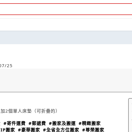
7/25
，加2個單人床墊（可折疊的）
費
#寄件運費
#郵遞費
#搬家及搬運
#精緻搬家
VIP搬家
#豪華搬家
#全省全方位搬家
#尊榮搬家