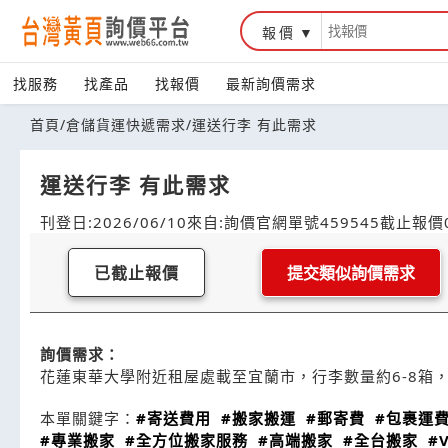
報價
找服務
找產品
找報價
最新詢價需求
首頁
/
倉儲貨運快遞需求
/
運送行李 有此需求
運送行李 有此需求
刊登日:2026/06/10
來自:詢價官網
單號459545
截止報價0
已截止報價
提交類似詢價需求
詢價需求：
花蓮東華大學附近租屋處載至宜蘭市，行李數量約6-8箱
本單關鍵字：
#寄送費用
#搬家搬運
#郵寄費
#包裹運
#專業搬家
#全方位搬家服務
#高端搬家
#全台搬家
#