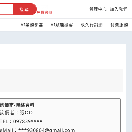
管理中心
加入我們
搜尋
免費詢價
AI業務參謀
AI賦能獵客
永久行銷網
付費服務
詢價商-聯絡資料
詢價者：
張OO
TEL：
097839****
eMail：
***930804@gmail.com