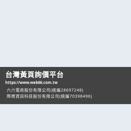
台灣黃頁詢價平台
https://www.web66.com.tw
六六電商股份有限公司(統編28697248)
際標資訊科技股份有限公司(統編70398496)
熱門服務
企業服務
幫助
找服務
付費服務
客服中心
找產品
加入我們
服務條款/隱私權