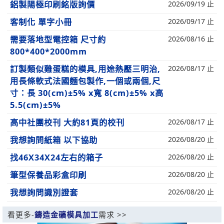
鋁製陽極印刷銘版詢價
2026/09/19 止
客制化 單字小冊
2026/09/17 止
需要落地型電控箱 尺寸約
2026/08/16 止
800*400*2000mm
訂製類似雞蛋糕的模具,用途熱壓三明治,
2026/08/17 止
用長條軟式法國麵包製作,一個或兩個,尺
寸：長 30(cm)±5% x寬 8(cm)±5% x高
5.5(cm)±5%
高中社團校刊 大約81頁的校刊
2026/08/17 止
我想詢問紙箱 以下協助
2026/08/20 止
找46X34X24左右的箱子
2026/08/20 止
筆型保養品彩盒印刷
2026/08/20 止
我想詢問識別證套
2026/08/20 止
看更多-
鑄造金礦模具加工
需求 >>