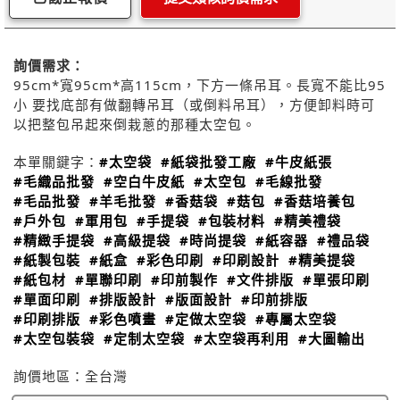
詢價需求：
95cm*寬95cm*高115cm，下方一條吊耳。長寬不能比95
小 要找底部有做翻轉吊耳（或倒料吊耳），方便卸料時可
以把整包吊起來倒栽蔥的那種太空包。
本單關鍵字：
#太空袋
#紙袋批發工廠
#牛皮紙張
#毛織品批發
#空白牛皮紙
#太空包
#毛線批發
#毛品批發
#羊毛批發
#香菇袋
#菇包
#香菇培養包
#戶外包
#軍用包
#手提袋
#包裝材料
#精美禮袋
#精緻手提袋
#高級提袋
#時尚提袋
#紙容器
#禮品袋
#紙製包裝
#紙盒
#彩色印刷
#印刷設計
#精美提袋
#紙包材
#單聯印刷
#印前製作
#文件排版
#單張印刷
#單面印刷
#排版設計
#版面設計
#印前排版
#印刷排版
#彩色噴畫
#定做太空袋
#專屬太空袋
#太空包裝袋
#定制太空袋
#太空袋再利用
#大圖輸出
詢價地區：
全台灣