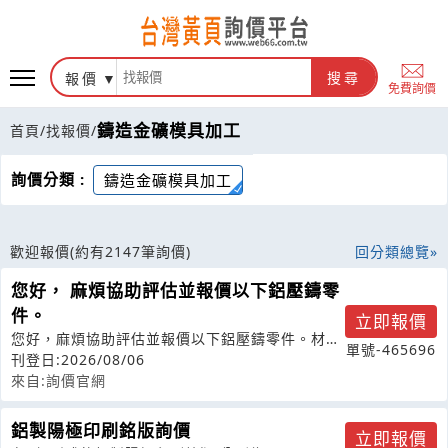
報價
搜尋
免費詢價
鑄造金礦模具加工
首頁
/
找報價
/
詢價分類 :
鑄造金礦模具加工
歡迎報價
(約有2147筆詢價)
回分類總覽
您好， 麻煩協助評估並報價以下鋁壓鑄零
件。
立即報價
您好，麻煩協助評估並報價以下鋁壓鑄零件。材
單號-465696
料：ADC12數量：5,000/10,
刊登日:2026/08/06
來自:詢價官網
鋁製陽極印刷銘版詢價
立即報價