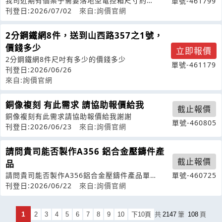
我司近期有個案子需要落地型電控箱尺寸約
單號-461799
800*400*2000mm請問有沒有市售
刊登日:2026/07/02
來自:詢價官網
2分鋼鐵網8件，送到山西路357之1號，
價錢多少
立即報價
2分鋼鐵網8件尺吋有多少的價錢多少
單號-461179
刊登日:2026/06/26
來自:詢價官網
銅像複刻 有此需求 請協助報價給我
截止報價
銅像複刻有此需求請協助報價給我謝謝
單號-460805
刊登日:2026/06/23
來自:詢價官網
請問貴司能否製作A356 鋁合金壓鑄件產
截止報價
品
請問貴司能否製作A356鋁合金壓鑄件產品單
單號-460725
重:112.5g，因目前只有下圖面資料
刊登日:2026/06/22
來自:詢價官網
1
2
3
4
5
6
7
8
9
10
下10頁
共
2147
筆
108
頁