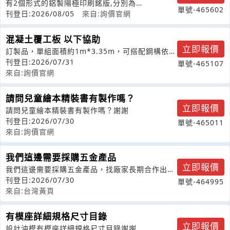
有2個形式的鋁製陽極印刷銘版,分別為
單號-465602
110*25mm雙邊打3mm孔,30.5*2
刊登日:2026/08/05
來自:詢價官網
混凝土覆工板 以下協助
立即報價
訂製品，單組面積約1m*3.35m，可搭配鋼構依現
地尺寸調整為便品(1m*2m或
刊登日:2026/07/31
單號-465107
來自:詢價官網
請問兒童繪本精裝書有製作嗎？
立即報價
請問兒童繪本精裝書有製作嗎？謝謝
刊登日:2026/07/30
單號-465011
來自:詢價官網
我們這邊需要採購五金產品
立即報價
我們這邊需要採購五金產品，找廠家長期合作出
口，收到請回復我的郵箱或者賴，電話拒接
刊登日:2026/07/30
單號-464995
來自:台灣黃頁
有模座詳細規格尺寸目錄
立即報價
設計沖模有模座詳細規格尺寸目錄謝謝