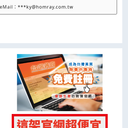
eMail：
***ky@homray.com.tw