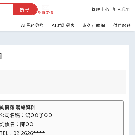
管理中心
加入我們
搜尋
免費詢價
AI業務參謀
AI賦能獵客
永久行銷網
付費服務
個
詢價商-聯絡資料
公司名稱：
鴻OO子OO
詢價者：
陳OO
TEL：
02 2626****