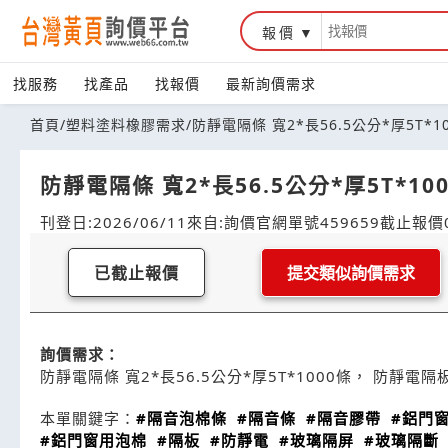
報價
找服務
找產品
找報價
最新詢價需求
首頁
/
塑料塗料橡膠需求
/
防靜電隔條 寬2*長56.5公分*厚5T*10
防靜電隔條 寬2*長56.5公分*厚5T*100
刊登日:2026/06/11
來自:詢價官網
單號459659
截止報價0
已截止報價
提交類似詢價需求
詢價需求：
防靜電隔條 寬2*長56.5公分*厚5T*1000條， 防靜電隔板3
本單關鍵字：
#隔音泡棉條
#隔音條
#隔音膠帶
#鋁門
#鋁門窗用泡棉
#隔板
#防靜電
#玻璃隔屏
#玻璃隔斷