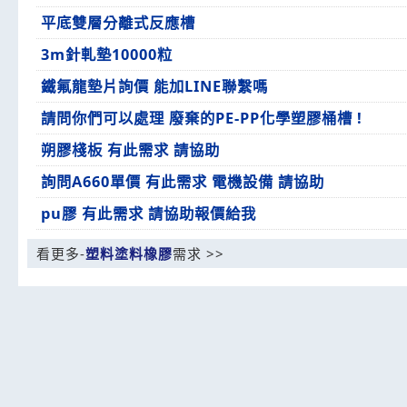
平底雙層分離式反應槽
3m針軋墊10000粒
鐵氟龍墊片詢價 能加LINE聯繫嗎
請問你們可以處理 廢棄的PE-PP化學塑膠桶槽 !
朔膠棧板 有此需求 請協助
詢問A660單價 有此需求 電機設備 請協助
pu膠 有此需求 請協助報價給我
看更多-
塑料塗料橡膠
需求 >>