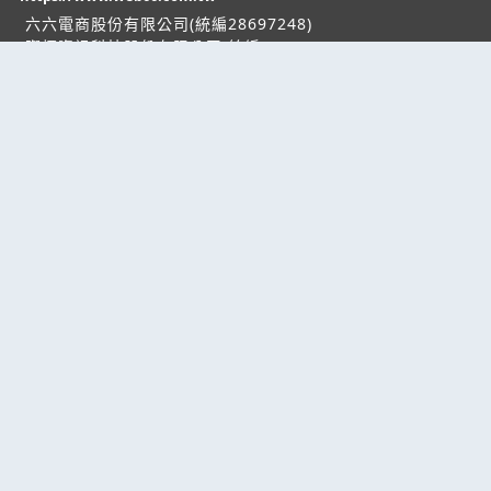
六六電商股份有限公司(統編28697248)
際標資訊科技股份有限公司(統編70398496)
熱門服務
企業服務
幫助
找服務
付費服務
客服中心
找產品
加入我們
服務條款/隱私權
政策
產業資訊
管理中心
要報價
要詢價
聯名網站
六六工商服務網
六六工商詢價服務網
JB產品網
六六黃頁
台灣黃頁｜求報價
B2BKO