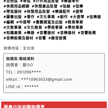
#吉他弦
#琴弦
#戶外用品批發
#樂器零件
#休閒用品經銷
#休閒產品批發
#弦線
#弦樂
#琴弦器材
#休閒用品批發
#樂器配件
#提琴
#圖書出版
#著作
#文化事業
#創作
#大提琴
#弦樂器
#編輯
#中提琴
#書籍撰寫及出版
#教育事業
#文教事業
#文化教育
#學術事業
#學校事業
#知識產業
#樂器
#音響器材
#音樂器材
#音響設備
#音樂設備及器材
#音響
#錄音設備
詢價地區：
全台灣
詢價商-聯絡資料
詢價者：
曾OO
TEL：
091096****
eMail：
***10963633@gmail.com
LINE id：
******
圖書出版相關詢價單