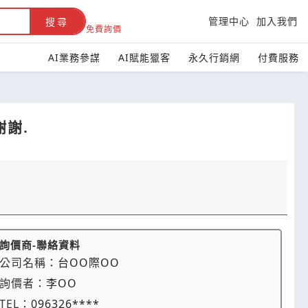
管理中心
加入我們
搜尋
免費詢價
AI業務參謀
AI賦能獵客
永久行銷網
付費服務
謝謝.
詢價商-聯絡資料
公司名稱：
台OO際OO
詢價者：
李OO
TEL：
096326****