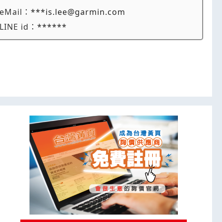
eMail：
***is.lee@garmin.com
LINE id：
******