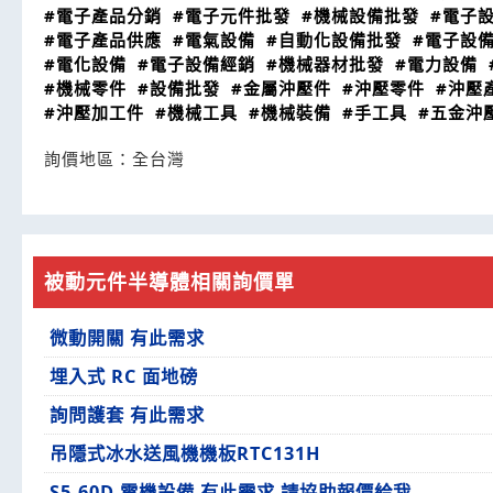
#電子產品分銷
#電子元件批發
#機械設備批發
#電子
#電子產品供應
#電氣設備
#自動化設備批發
#電子設
#電化設備
#電子設備經銷
#機械器材批發
#電力設備
#機械零件
#設備批發
#金屬沖壓件
#沖壓零件
#沖壓
#沖壓加工件
#機械工具
#機械裝備
#手工具
#五金沖
詢價地區：
全台灣
被動元件半導體相關詢價單
微動開關 有此需求
埋入式 RC 面地磅
詢問護套 有此需求
吊隱式冰水送風機機板RTC131H
S5-60D 電機設備 有此需求 請協助報價給我