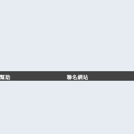
幫助
聯名網站
客服中心
六六工商服務網
服務條款/隱私權政策
六六工商詢價服務網
JB產品網
六六黃頁
台灣黃頁｜求報價