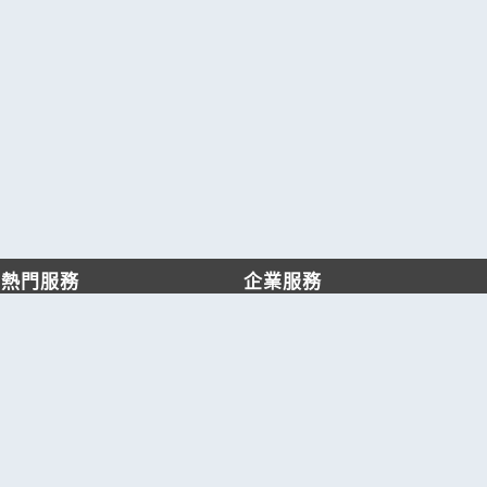
熱門服務
企業服務
找服務
付費服務
找產品
加入我們
產業資訊
管理中心
要報價
要詢價