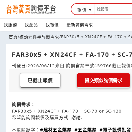
報價
找服務
找產品
找報價
最新詢價需求
首頁
/
被動元件半導體需求
/
FAR30x5 + XN24CF + FA-170
FAR30x5 + XN24CF + FA-170 +
刊登日:2026/06/12
來自:詢價官網
單號459766
截止報價0
已截止報價
提交類似詢價需求
詢價需求：
FAR30x5 + XN24CF + FA-170 + SC-70 or SC-130
希望能詢問報價及購買方式. 謝謝.
本單關鍵字：
#建材五金螺絲
#五金螺絲
#電子設備批發