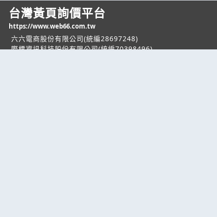
台灣黃頁詢價平台
https://www.web66.com.tw
六六電商股份有限公司(統編28697248)
際標資訊科技股份有限公司(統編70398496)
熱門服務
企業服務
幫助
找服務
付費服務
客服中心
找產品
加入我們
服務條款/隱私權
政策
產業資訊
管理中心
要報價
要詢價
聯名網站
六六工商服務網
六六工商詢價服務網