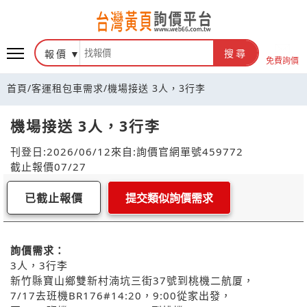
報價
搜尋
免費詢價
首頁
/
客運租包車需求
/
機場接送 3人，3行李
機場接送 3人，3行李
刊登日:2026/06/12
來自:詢價官網
單號459772
截止報價07/27
已截止報價
提交類似詢價需求
詢價需求：
3人，3行李
新竹縣寶山鄉雙新村湳坑三街37號到桃機二航厦，
7/17去班機BR176#14:20，9:00從家出發，