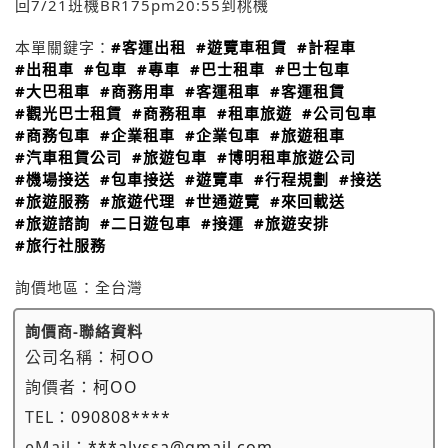
回7/21班機BR175pm20:55到桃機
本單關鍵字：
#客運出租
#遊覽車租賃
#計程車
#出租車
#包車
#專車
#巴士租車
#巴士包車
#大巴租車
#商務用車
#客運租車
#客運租賃
#觀光巴士租賃
#商務租車
#租車旅遊
#公司包車
#商務包車
#企業租車
#企業包車
#旅遊租車
#汽車租賃公司
#旅遊包車
#博明租車旅遊公司
#機場接送
#包車接送
#遊覽車
#行程規劃
#接送
#旅遊服務
#旅遊代理
#世通遊覽
#來回載送
#旅遊諮詢
#二日遊包車
#接運
#旅遊安排
#旅行社服務
詢價地區：
全台灣
詢價商-聯絡資料
公司名稱：
柯OO
詢價者：
柯OO
TEL：
090808****
eMail：
***alyssa@gmail.com