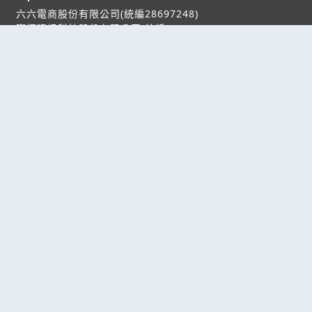
六六電商股份有限公司(統編28697248)
際標資訊科技股份有限公司(統編70398496)
熱門服務
企業服務
幫助
找服務
付費服務
客服中心
找產品
加入我們
服務條款/隱私權
政策
產業資訊
管理中心
要報價
要詢價
聯名網站
六六工商服務網
六六工商詢價服務網
JB產品網
六六黃頁
台灣黃頁｜求報價
B2BKO