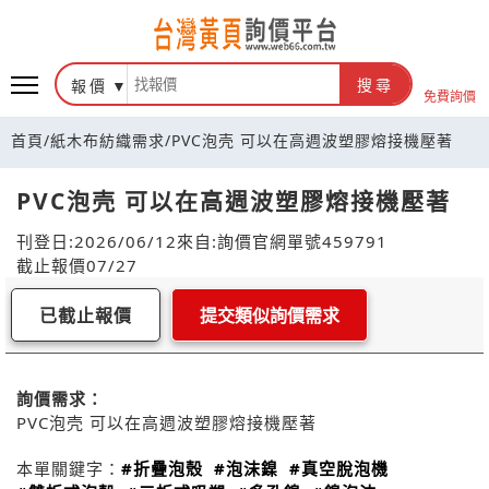
報價
搜尋
免費詢價
首頁
/
紙木布紡織需求
/
PVC泡壳 可以在高週波塑膠熔接機壓著
PVC泡壳 可以在高週波塑膠熔接機壓著
刊登日:2026/06/12
來自:詢價官網
單號459791
截止報價07/27
已截止報價
提交類似詢價需求
詢價需求：
PVC泡壳 可以在高週波塑膠熔接機壓著
本單關鍵字：
#折疊泡殼
#泡沫鎳
#真空脫泡機