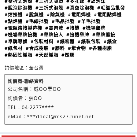
#雙折式泡殼
#三折式吸塑
#多孔鎳
#鎳泡沫
#脫泡除泡機
#三折式泡殼
#真空除泡機
#毛織品批發
#熔接機
#脫氣機
#除氣機
#電阻焊機
#電阻點焊機
#點焊機
#毛線批發
#毛品批發
#羊毛批發
#電阻熔接製造機
#高週波
#接機
#機場舉牌
#機場舉牌接機
#舉牌接人
#接機舉牌
#舉牌迎接
#舉牌等候
#包裝材料
#紙容器
#紙製包裝
#紙盒
#紙包材
#合成樹脂
#膠料
#聚合物
#各種樹脂
#熱固性樹脂
#天然樹脂
#塑膠
詢價地區：
全台灣
詢價商-聯絡資料
公司名稱：
威OO業OO
詢價者：
張OO
TEL：
04-2277****
eMail：
***ddeal@ms27.hinet.net