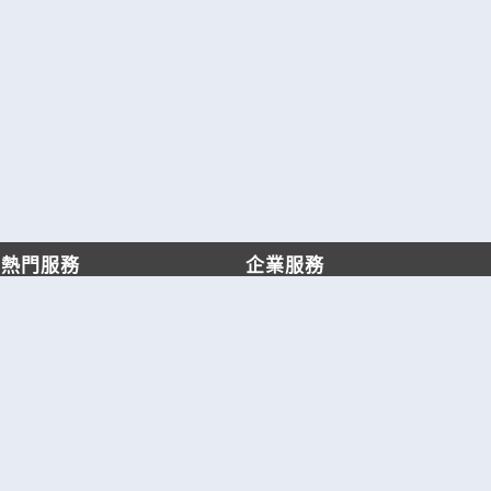
熱門服務
企業服務
找服務
付費服務
找產品
加入我們
產業資訊
管理中心
要報價
要詢價