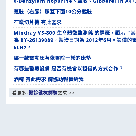
6-Benzylaminopurine、益收、Gibberellin A4+
義肢（右腳）膝蓋下面10公分截肢
石蠟切片機 有此需求
Mindray VS-800 生命體徵監測儀 的標籤，顯示
為 BY-26139089，製造日期為 2012年6月。設備的電
60Hz。
哪一款電動床有像醫院一樣的床墊
有哪些醫療設備 是否有機會以租借的方式合作？
酒精 有此需求 請協助報價給我
看更多-
健診健檢篩驗
需求 >>