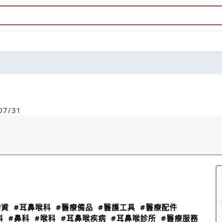
7/31
物資
#耳鼻喉科
#醫療備品
#醫護工具
#醫療配件
科
#鼻科
#喉科
#耳鼻喉疾病
#耳鼻喉診所
#醫療服務