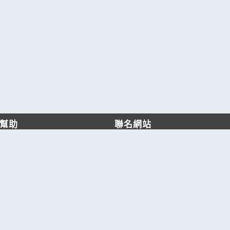
幫助
聯名網站
客服中心
六六工商服務網
服務條款/隱私權政策
六六工商詢價服務網
JB產品網
六六黃頁
台灣黃頁｜求報價