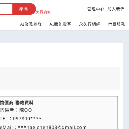
管理中心
加入我們
搜尋
免費詢價
AI業務參謀
AI賦能獵客
永久行銷網
付費服務
詢價商-聯絡資料
詢價者：
陳OO
TEL：
097800****
eMail：
***haelchen808@gmail.com