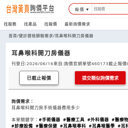
報價
找服務
找產品
找報價
最新詢價需求
首頁
/
健診健檢篩驗需求
/
耳鼻喉科開刀房儀器
耳鼻喉科開刀房儀器
刊登日:2026/06/16
來自:詢價官網
單號460173
截止報價0
已截止報價
提交類似詢價需求
詢價需求：
耳鼻喉科開刀房手術儀器費用多少
本單關鍵字：
#手術儀器
#醫療工具
#外科儀器
#醫療
#診療設備
#醫療保健
#耳鼻喉專科
#耳鼻喉醫學
#耳