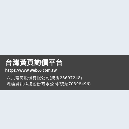
台灣黃頁詢價平台
https://www.web66.com.tw
六六電商股份有限公司(統編28697248)
際標資訊科技股份有限公司(統編70398496)
熱門服務
企業服務
幫助
找服務
付費服務
客服中心
找產品
加入我們
服務條款/隱私權
政策
產業資訊
管理中心