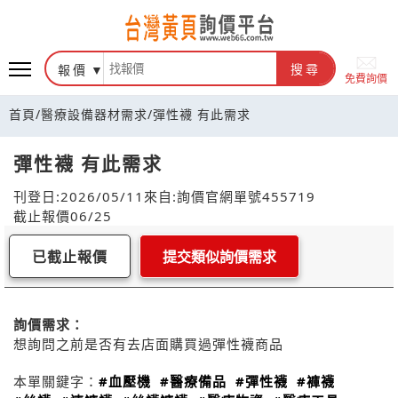
報價
搜尋
免費詢價
首頁
/
醫療設備器材需求
/
彈性襪 有此需求
彈性襪 有此需求
刊登日:2026/05/11
來自:詢價官網
單號455719
截止報價06/25
已截止報價
提交類似詢價需求
詢價需求：
想詢問之前是否有去店面購買過彈性襪商品
本單關鍵字：
#血壓機
#醫療備品
#彈性襪
#褲襪