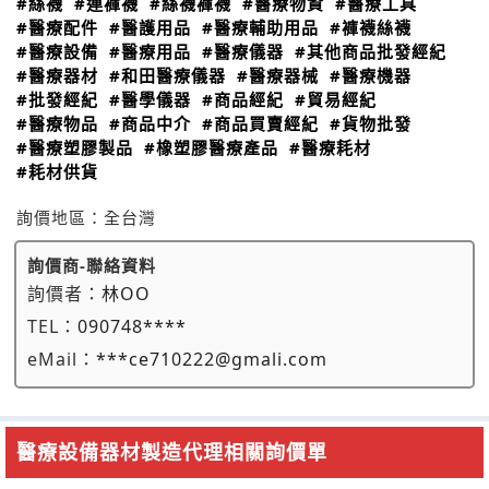
#絲襪
#連褲襪
#絲襪褲襪
#醫療物資
#醫療工具
#醫療配件
#醫護用品
#醫療輔助用品
#褲襪絲襪
#醫療設備
#醫療用品
#醫療儀器
#其他商品批發經紀
#醫療器材
#和田醫療儀器
#醫療器械
#醫療機器
#批發經紀
#醫學儀器
#商品經紀
#貿易經紀
#醫療物品
#商品中介
#商品買賣經紀
#貨物批發
#醫療塑膠製品
#橡塑膠醫療產品
#醫療耗材
#耗材供貨
詢價地區：
全台灣
詢價商-聯絡資料
詢價者：
林OO
TEL：
090748****
eMail：
***ce710222@gmali.com
醫療設備器材製造代理相關詢價單